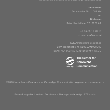
Amsterdam
De Klencke 99c, 1083 HH
en
Bilthoven
Prins Hendriklaan 73, 3721 AP
tel: 06-53 11 78 13
e-mail:
info@ncgc.nl
KvK Amsterdam: 34298546
BTW identificatie nr: NL001295038B57
Bank: NL43ABNA0403141680 tnv: NCGC
©2026 Nederlands Centrum voor Geweldige Communicatie
•
Algemene voorwaarden
•
Portretfotografie: Liesbeth Dinnissen
•
Sitemap
•
webdesign: ZZPstudio