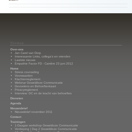
Sitemap
Over-ons
Jan Carel van Dorp
Interessante Links, collega's en vrienden
Laatste nieuws
Empathie Factor FD - Carrière 23 juni 2012
Home
Stress counseling
Voorwaarden
Klachtenreglement
Webinar Geweldloze Communicatie
Gevoelens en Behoeftenkaart
Privacyreglement
Interview: GC en de kracht van behoeftes
Diensten
Agenda
Nieuwsbrief
Nieuwsbrief november 2011
Contact
Trainingen
1-Daagse workshop Geweldoze Communicatie
Verdieping | Dag 2 Geweldloze Communicatie