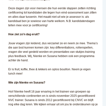
Deze dagen zijn voor mensen die hun eerste stappen zetten richting
certificering tot kandidaten die tegen hun eind-assessment aan zitten
en alles daar tussenin. Het maakt niet uit wie je assessor is: als
kandidaat ben je sowieso van harte welkom. N.B: kandidatendagen
tellen mee voor je certificering!
Hoe ziet zo'n dag eruit?
Jouw vragen zijn leidend, dus verzamel ze en neem ze mee. Thema’s
die aan bod kunnen komen zijn: key differentiations, rollenspellen,
vragen die veel gesteld worden en presentaties van stukjes training
plus feedback. Wij, Nienke en Susana hebben ook een programma
achter de hand.
Er is fruit, koffie, thee & lekkers en oplos bouillon. Neem je eigen
lunch mee!
Wie zijn Nienke en Susana?
Hoi! Nienke heeft 16 jaar ervaring in het trainen van groepen op
verschillende continenten en is sinds november 2025 gecertificeerd
NVC trainer. Susana is sinds 2012 gecertificeerd bij CNVC en blijft
nog elke dag leren. We kijken ernaar uit om jou te ondersteunen op je