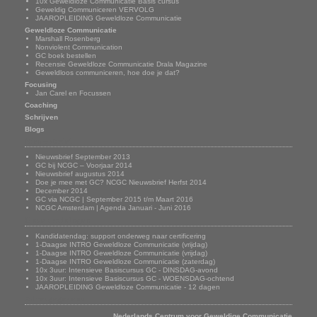
10x Geweldloze Communicatie Basis cursus
Geweldig Communiceren VERVOLG
JAAROPLEIDING Geweldloze Communicatie
Geweldloze Communicatie
Marshall Rosenberg
Nonviolent Communication
GC boek bestellen
Recensie Geweldloze Communicatie Drala Magazine
Geweldloos communiceren, hoe doe je dat?
Focusing
Jan Carel en Focussen
Coaching
Schrijven
Blogs
Nieuwsbrief
Nieuwsbrief September 2013
GC bij NCGC – Voorjaar 2014
Nieuwsbrief augustus 2014
Doe je mee met GC? NCGC Nieuwsbrief Herfst 2014
December 2014
GC via NCGC | September 2015 t/m Maart 2016
NCGC Amsterdam | Agenda Januari - Juni 2016
Onze trainingen
Kandidatendag: support onderweg naar certificering
1-Daagse INTRO Geweldloze Communicatie (vrijdag)
1-Daagse INTRO Geweldloze Communicatie (vrijdag)
1-Daagse INTRO Geweldloze Communicatie (zaterdag)
10x 3uur: Intensieve Basiscursus GC - DINSDAG-avond
10x 3uur: Intensieve Basiscursus GC - WOENSDAG-ochtend
JAAROPLEIDING Geweldloze Communicatie - 12 dagen
Adresgegevens
Nederlands Centrum voor Geweldige Communicatie