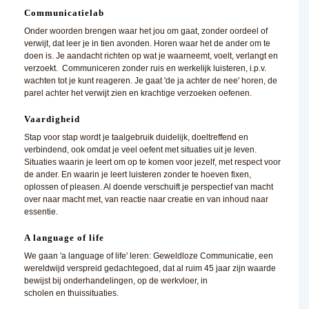
Communicatielab
Onder woorden brengen waar het jou om gaat, zonder oordeel of
verwijt, dat leer je in tien avonden. Horen waar het de ander om te
doen is. Je aandacht richten op wat je waarneemt, voelt, verlangt en
verzoekt. Communiceren zonder ruis en werkelijk luisteren, i.p.v.
wachten tot je kunt reageren. Je gaat 'de ja achter de nee' horen, de
parel achter het verwijt zien en krachtige verzoeken oefenen.
Vaardigheid
Stap voor stap wordt je taalgebruik duidelijk, doeltreffend en
verbindend, ook omdat je veel oefent met situaties uit je leven.
Situaties waarin je leert om op te komen voor jezelf, met respect voor
de ander. En waarin je leert luisteren zonder te hoeven fixen,
oplossen of pleasen. Al doende verschuift je perspectief van macht
over naar macht met, van reactie naar creatie en van inhoud naar
essentie.
A language of life
We gaan 'a language of life' leren: Geweldloze Communicatie, een
wereldwijd verspreid gedachtegoed, dat al ruim 45 jaar zijn waarde
bewijst bij onderhandelingen, op de werkvloer, in
scholen en thuissituaties.