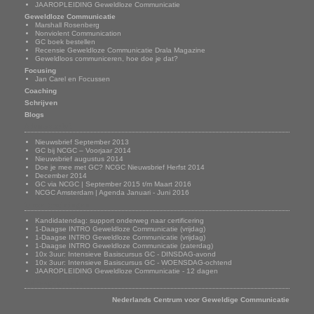
JAAROPLEIDING Geweldloze Communicatie
Geweldloze Communicatie
Marshall Rosenberg
Nonviolent Communication
GC boek bestellen
Recensie Geweldloze Communicatie Drala Magazine
Geweldloos communiceren, hoe doe je dat?
Focusing
Jan Carel en Focussen
Coaching
Schrijven
Blogs
Nieuwsbrief
Nieuwsbrief September 2013
GC bij NCGC – Voorjaar 2014
Nieuwsbrief augustus 2014
Doe je mee met GC? NCGC Nieuwsbrief Herfst 2014
December 2014
GC via NCGC | September 2015 t/m Maart 2016
NCGC Amsterdam | Agenda Januari - Juni 2016
Onze trainingen
Kandidatendag: support onderweg naar certificering
1-Daagse INTRO Geweldloze Communicatie (vrijdag)
1-Daagse INTRO Geweldloze Communicatie (vrijdag)
1-Daagse INTRO Geweldloze Communicatie (zaterdag)
10x 3uur: Intensieve Basiscursus GC - DINSDAG-avond
10x 3uur: Intensieve Basiscursus GC - WOENSDAG-ochtend
JAAROPLEIDING Geweldloze Communicatie - 12 dagen
Adresgegevens
Nederlands Centrum voor Geweldige Communicatie