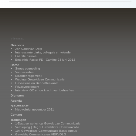
Sitemap
Over-ons
Jan Carel van Dorp
Interessante Links, collega's en vrienden
Laatste nieuws
Empathie Factor FD - Carrière 23 juni 2012
Home
Stress counseling
Voorwaarden
Klachtenreglement
Webinar Geweldloze Communicatie
Gevoelens en Behoeftenkaart
Privacyreglement
Interview: GC en de kracht van behoeftes
Diensten
Agenda
Nieuwsbrief
Nieuwsbrief november 2011
Contact
Trainingen
1-Daagse workshop Geweldoze Communicatie
Verdieping | Dag 2 Geweldloze Communicatie
10x Geweldloze Communicatie Basis cursus
Geweldig Communiceren VERVOLG