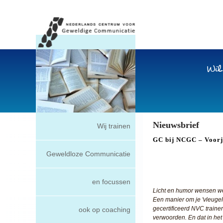
Wil
Nieuwsbrief
Wij trainen
GC bij NCGC – Voorj
Geweldloze Communicatie
en focussen
Licht en humor wensen we je
Een manier om je 'vleugels
gecertificeerd NVC traine
ook op coaching
verwoorden. En dat in het