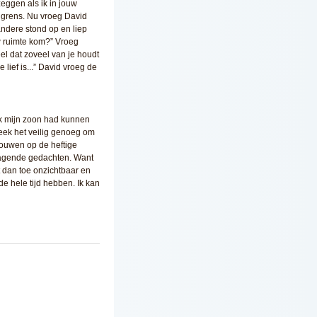
zeggen als ik in jouw
 grens. Nu vroeg David
andere stond op en liep
uw ruimte kom?” Vroeg
eel dat zoveel van je houdt
lief is...” David vroeg de
ik mijn zoon had kunnen
leek het veilig genoeg om
trouwen op de heftige
anjagende gedachten. Want
t dan toe onzichtbaar en
de hele tijd hebben. Ik kan