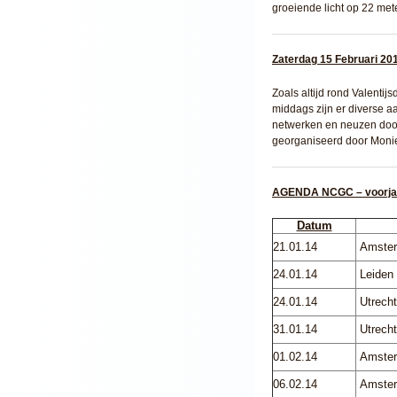
groeiende licht op 22 met
Zaterdag 15 Februari 20
Zoals altijd rond Valentijs
middags zijn er diverse a
netwerken en neuzen door 
georganiseerd door Monie
AGENDA NCGC – voorja
Datum
21.01.14
Amste
24.01.14
Leiden
24.01.14
Utrec
31.01.14
Utrec
01.02.14
Amste
06.02.14
Amste