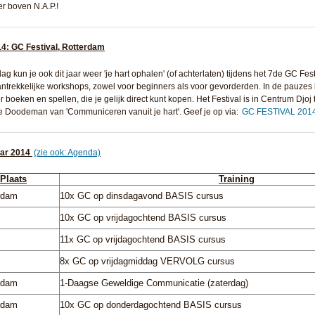
er boven N.A.P.!
14: GC Festival, Rotterdam
dag kun je ook dit jaar weer 'je hart ophalen' (of achterlaten) tijdens het 7de GC Fes
antrekkelijke workshops, zowel voor beginners als voor gevorderden. In de pauzes l
boeken en spellen, die je gelijk direct kunt kopen. Het Festival is in Centrum Djo
 Doodeman van 'Communiceren vanuit je hart'. Geef je op via:
GC FESTIVAL 2014
ar 2014
(zie ook: Agenda)
Plaats
Training
rdam
10x GC op dinsdagavond BASIS cursus
10x GC op vrijdagochtend BASIS cursus
ht
11x GC op vrijdagochtend BASIS cursus
ht
8x GC op vrijdagmiddag VERVOLG cursus
rdam
1-Daagse Geweldige Communicatie (zaterdag)
rdam
10x GC op donderdagochtend BASIS cursus