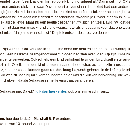
reemdeling ben”, zei David en hij liep op elk kind individueel af. “Dan moet jij STOP 
s een andere plek aan, waar David moest blijven staan. Ieder kind had een andere
ategie) om zichzelf te beschermen. Het ene kind schoof een stuk naar achteren, het 
onden ze iets doen om zichzelf te beschermen. “Waar in je lijf voel je dat ik in jo
lek als de liefde! Maar nu een beetje gespannen. “Misschien”, zei David: “wil dat d
en zit daar een wijze vriend die je waarschuwt als er gevaar is voor datgene wat je 
edanken “dat je me waarschuwt.” De plek ontspande direct, zeiden ze.
n zijn verhaal. Ook vertelde ik dat het me deed me denken aan de manier waarop 
t hij een basketbal teamgenoot voor zijn ogen had zien overlijden. Op zijn 13de b
rder te verwerken. Ook ik hielp een kind veiligheid te vinden bij zichzelf en te ver
 zijn lijf. Ook ik hielp een kind luisteren naar de boodschap achter al zijn angsta
zijn ouders dood kunnen gaan (en dus bang is), wordt geboren in de liefde, die to
id was stil toen hij mijn verhaal hoorde en er was die klik van herkenning, die we 
 indrukken, dat de 5-daagse in mei levens gaat veranderen.
e 5-daagse met David?
Kijk dan hier verder,
ook om je in te schrijven...
n, hoe doe je dat? –Marshall B. Rosenberg
e week van 13 januari van de pers.