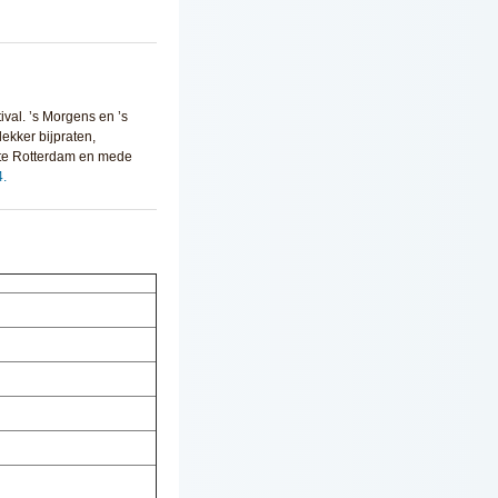
tival. ’s Morgens en ’s
ekker bijpraten,
j te Rotterdam en mede
.