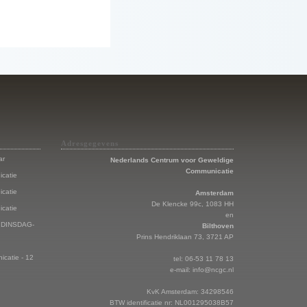
Adresgegevens
ar
Nederlands Centrum voor Geweldige
Communicatie
catie
catie
Amsterdam
De Klencke 99c, 1083 HH
catie
en
 - DINSDAG-
Bilthoven
Prins Hendriklaan 73, 3721 AP
catie - 12
tel: 06-53 11 78 13
e-mail:
info@ncgc.nl
KvK Amsterdam: 34298546
BTW identificatie nr: NL001295038B57