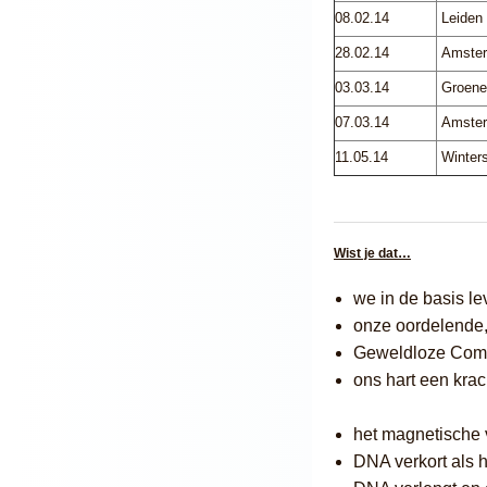
08.02.14
Leiden
28.02.14
Amste
03.03.14
Groen
07.03.14
Amste
11.05.14
Winters
Wist je dat…
we in de basis le
onze oordelende,
Geweldloze Commu
ons hart een krach
het magnetische v
DNA verkort als h