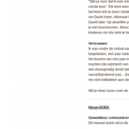
“Stel je voor dat ik een v
ruimte kom.” Elk kind wee
het kind iets te doen (str
om David heen. Allemaal k
David later. Op dezelfde p
je wel beschermen. Misschi
kinderen om die plek te b
Vertrouwen
Ik was onder de indruk va
begeleiden, een jaar nada
het trauma van een jaar ee
reacties (de wijsheid) van
wie dwangmatig denkt dat 
vanzelfsprekend was... Dav
me niet onttrekken aan de
Wil je meer lezen over d
Nieuw BOEK
Geweldloos communicere
Dit nieuwe boek rolt in d