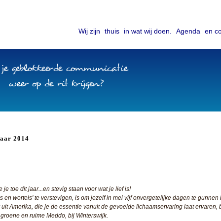
Wij zijn
thuis
in wat wij doen.
Agenda
en co
 je geblokkeerde communicatie
weer op de rit krijgen?
aar 2014
 toe dit jaar...en stevig staan voor wat je lief is!
 en wortels' te verstevigen, is om jezelf in mei vijf onvergetelijke dagen te gunnen
r uit Amerika, die je de essentie vanuit de gevoelde lichaamservaring laat ervaren
 groene en ruime Meddo, bij Winterswijk.