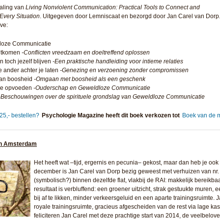
taling van
Living Nonviolent Communication: Practical Tools to Connect and
Every Situation
. Uitgegeven door Lemniscaat en bezorgd door Jan Carel van Dorp.
ve:
ldloze Communicatie
itkomen
-Conflicten vreedzaam en doeltreffend oplossen
toch jezelf blijven
-Een praktische handleiding voor intieme relaties
e ander achter je laten
-Genezing en verzoening zonder compromissen
van boosheid
-Omgaan met boosheid als een geschenk
ie opvoeden
-Ouderschap en Geweldloze Communicatie
-Beschouwingen over de spirituele grondslag van Geweldloze Communicatie
25,- bestellen?
Psychologie Magazine heeft dit boek verkozen tot
Boek van de 
 in Amsterdam
Het heeft wat –tijd, ergernis en pecunia– gekost, maar dan heb je oo
december is Jan Carel van Dorp bezig geweest met verhuizen van nr. 
(symbolisch?) binnen dezelfde flat, vlakbij de RAI: makkelijk bereikba
resultaat is verbluffend: een groener uitzicht, strak gestuukte muren,
bij af te likken, minder verkeersgeluid en een aparte trainingsruimte.
royale trainingsruimte, gracieus afgescheiden van de rest via lage kas
feliciteren Jan Carel met deze prachtige start van 2014, de veelbelov