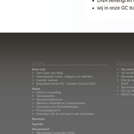
DNA verlengt en o
wij in onze GC tr
Sitemap
Nieuwsbri
Over-ons
Nieuwsbr
Jan Carel van Dorp
GC bij N
Interessante Links, collega's en vrienden
Nieuwsbr
Laatste nieuws
Doe je m
Empathie Factor FD - Carrière 23 juni 2012
2014
Decembe
Home
GC via N
Stress counseling
NCGC Ams
Voorwaarden
Klachtenreglement
Webinar Geweldloze Communicatie
Gevoelens en Behoeftenkaart
Privacyreglement
Interview: GC en de kracht van behoeftes
Diensten
Agenda
Nieuwsbrief
Nieuwsbrief november 2011