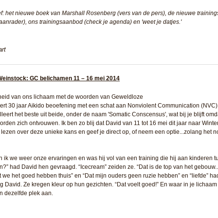
f: het nieuwe boek van Marshall Rosenberg (vers van de pers), de nieuwe training
aanrader), ons trainingsaanbod (check je agenda) en 'weet je datjes.'
rt
Weinstock: GC belichamen 11 – 16 mei 2014
sheid van ons lichaam met de woorden van Geweldloze
ert 30 jaar Aikido beoefening met een schat aan Nonviolent Communication (NVC) 
illeert het beste uit beide, onder de naam 'Somatic Conscensus', wat bij je blijft omda
rden zich ontvouwen. Ik ben zo blij dat David van 11 tot 16 mei dit jaar naar Winte
lezen over deze unieke kans en geef je direct op, of neem een optie...zolang het n
ik we weer onze ervaringen en was hij vol van een training die hij aan kinderen t
?” had David hen gevraagd. “Icecream” zeiden ze. “Dat is de top van het gebouw...
t we het goed hebben thuis” en “Dat mijn ouders geen ruzie hebben” en “liefde” h
eg David. Ze kregen kleur op hun gezichten. “Dat voelt goed!” En waar in je lichaam
en dezelfde plek aan.