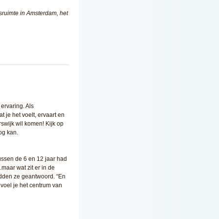
sruimte in Amsterdam, het
ervaring. Als
t je het voelt, ervaart en
rswijk wil komen! Kijk op
og kan.
ussen de 6 en 12 jaar had
maar wat zit er in de
adden ze geantwoord. “En
 voel je het centrum van