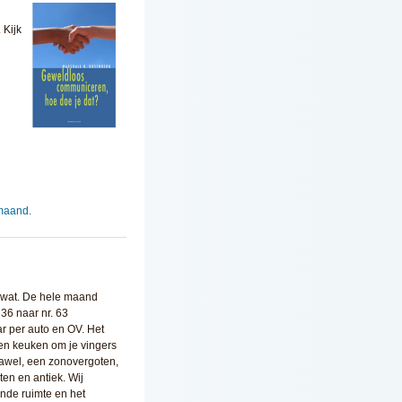
 Kijk
maand.
k wat. De hele maand
36 naar nr. 63
ar per auto en OV. Het
 een keuken om je vingers
 Jawel, een zonovergoten,
ten en antiek. Wij
ende ruimte en het