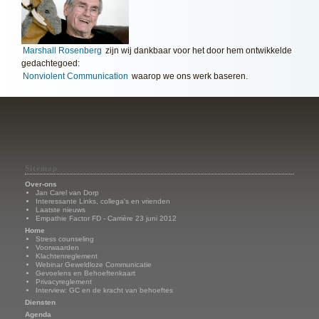
Marshall Rosenberg
zijn wij dankbaar voor het door hem ontwikkelde
gedachtegoed:
Nonviolent Communication
waarop we ons werk baseren.
Sitemap
Over-ons
Jan Carel van Dorp
Interessante Links, collega's en vrienden
Laatste nieuws
Empathie Factor FD - Carrière 23 juni 2012
Home
Stress counseling
Voorwaarden
Klachtenreglement
Webinar Geweldloze Communicatie
Gevoelens en Behoeftenkaart
Privacyreglement
Interview: GC en de kracht van behoeftes
Diensten
Agenda