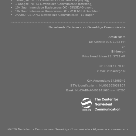
1-Daagse INTRO Geweldloze Communicatie (vrijdag)
1-Daagse INTRO Geweldloze Communicatie (zaterdag)
10x 3uur: Intensieve Basiscursus GC - DINSDAG-avond
10x 3uur: Intensieve Basiscursus GC - WOENSDAG-ochtend
JAAROPLEIDING Geweldloze Communicatie - 12 dagen
Adresgegevens
Nederlands Centrum voor Geweldige Communicatie
Amsterdam
De Klencke 99c, 1083 HH
en
Bilthoven
Prins Hendriklaan 73, 3721 AP
tel: 06-53 11 78 13
e-mail:
info@ncgc.nl
KvK Amsterdam: 34298546
BTW identificatie nr: NL001295038B57
Bank: NL43ABNA0403141680 tnv: NCGC
©2026 Nederlands Centrum voor Geweldige Communicatie
•
Algemene voorwaarden
•