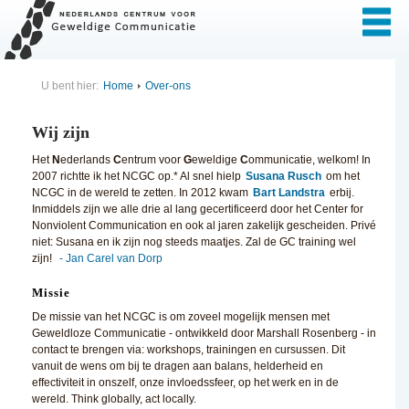
U bent hier:
Home
Over-ons
Wij zijn
Het
N
ederlands
C
entrum voor
G
eweldige
C
ommunicatie, welkom! In
2007 richtte ik
het NCGC op.* Al snel hielp
Susana Rusch
om het
NCGC in de wereld te zetten. In 2012 kwam
Bart Landstra
erbij.
Inmiddels zijn we alle drie al lang gecertificeerd door het Center for
Nonviolent Communication en ook al jaren zakelijk gescheiden. Privé
niet: Susana en ik zijn nog steeds maatjes. Zal de GC training wel
zijn!
- Jan Carel van Dorp
Missie
De missie van het NCGC is om zoveel mogelijk mensen met
Geweldloze Communicatie - ontwikkeld door Marshall Rosenberg - in
contact te brengen via: workshops, trainingen en cursussen. Dit
vanuit de wens om bij te dragen aan balans, helderheid en
effectiviteit in onszelf, onze invloedssfeer, op het werk en in de
wereld. Think globally, act locally.