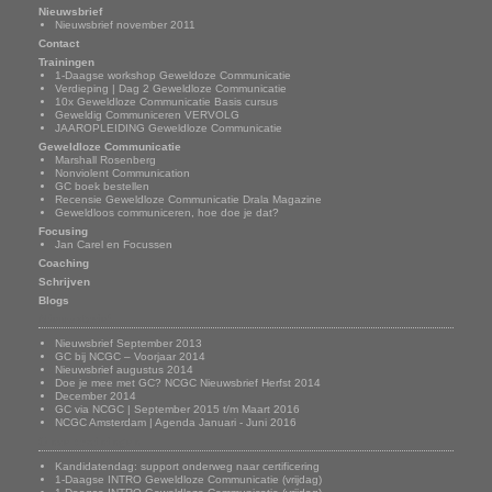
Nieuwsbrief
Nieuwsbrief november 2011
Contact
Trainingen
1-Daagse workshop Geweldoze Communicatie
Verdieping | Dag 2 Geweldloze Communicatie
10x Geweldloze Communicatie Basis cursus
Geweldig Communiceren VERVOLG
JAAROPLEIDING Geweldloze Communicatie
Geweldloze Communicatie
Marshall Rosenberg
Nonviolent Communication
GC boek bestellen
Recensie Geweldloze Communicatie Drala Magazine
Geweldloos communiceren, hoe doe je dat?
Focusing
Jan Carel en Focussen
Coaching
Schrijven
Blogs
Nieuwsbrief
Nieuwsbrief September 2013
GC bij NCGC – Voorjaar 2014
Nieuwsbrief augustus 2014
Doe je mee met GC? NCGC Nieuwsbrief Herfst 2014
December 2014
GC via NCGC | September 2015 t/m Maart 2016
NCGC Amsterdam | Agenda Januari - Juni 2016
Onze trainingen
Kandidatendag: support onderweg naar certificering
1-Daagse INTRO Geweldloze Communicatie (vrijdag)