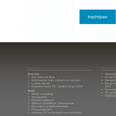
Sitemap
Nieuwsbri
Over-ons
Nieuwsbr
Jan Carel van Dorp
GC bij N
Interessante Links, collega's en vrienden
Nieuwsbr
Laatste nieuws
Doe je m
Empathie Factor FD - Carrière 23 juni 2012
2014
Decembe
Home
GC via N
Stress counseling
NCGC Ams
Voorwaarden
Klachtenreglement
Webinar Geweldloze Communicatie
Gevoelens en Behoeftenkaart
Privacyreglement
Interview: GC en de kracht van behoeftes