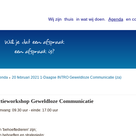
Wij zijn
thuis
in wat wij doen.
Agenda
en co
Wil je dat een afspraak
een afspraak is?
enda
20 februari 2021 1-Daagse INTRO Geweldloze Communicatie (za)
ctieworkshop Geweldloze Communicatie
vang: 09.30 uur - einde: 17.00 uur
 'behoeftedieren' zijn;
sen behoeften en strategieën;