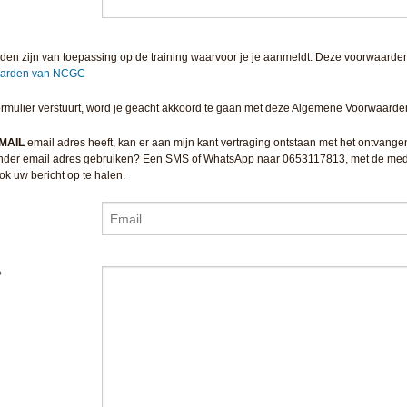
n zijn van toepassing op de training waarvoor je je aanmeldt. Deze voorwaarden
aarden van NCGC
jfformulier verstuurt, word je geacht akkoord te gaan met deze Algemene Voorwaarde
MAIL
email adres heeft, kan er aan mijn kant vertraging ontstaan met het ontvange
 ander email adres gebruiken? Een SMS of WhatsApp naar 0653117813, met de mede
ook uw bericht op te halen.
?