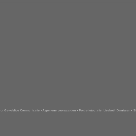
or Geweldige Communicatie
•
Algemene voorwaarden
•
Portretfotografie: Liesbeth Dinnissen
•
S