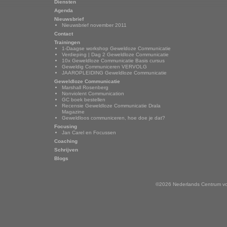
Diensten
Agenda
Nieuwsbrief
Nieuwsbrief november 2011
Contact
Trainingen
1-Daagse workshop Geweldoze Communicatie
Verdieping | Dag 2 Geweldloze Communicatie
10x Geweldloze Communicatie Basis cursus
Geweldig Communiceren VERVOLG
JAAROPLEIDING Geweldloze Communicatie
Geweldloze Communicatie
Marshall Rosenberg
Nonviolent Communication
GC boek bestellen
Recensie Geweldloze Communicatie Drala
Magazine
Geweldloos communiceren, hoe doe je dat?
Focusing
Jan Carel en Focussen
Coaching
Schrijven
Blogs
©2026 Nederlands Centrum vo