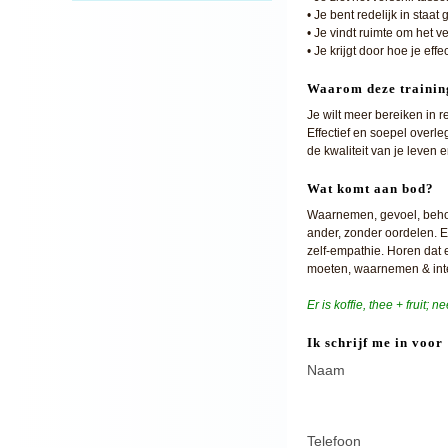
• Je bent redelijk in staa
• Je vindt ruimte om het v
• Je krijgt door hoe je ef
Waarom deze trainin
Je wilt meer bereiken in re
Effectief en soepel overl
de kwaliteit van je leven
Wat komt aan bod?
Waarnemen, gevoel, behoef
ander, zonder oordelen. E
zelf-empathie. Horen dat 
moeten, waarnemen & inte
Er is koffie, thee + fruit; 
Ik schrijf me in vo
Naam
Telefoon