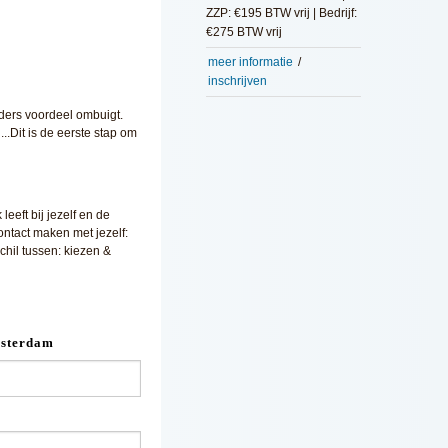
ZZP: €195 BTW vrij | Bedrijf:
€275 BTW vrij
meer informatie
/
inschrijven
ieders voordeel ombuigt.
..Dit is de eerste stap om
eft bij jezelf en de
ontact maken met jezelf:
chil tussen: kiezen &
msterdam