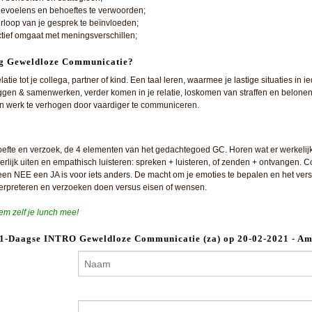
t gevoelens en behoeftes te verwoorden;
erloop van je gesprek te beïnvloeden;
fectief omgaat met meningsverschillen;
g Geweldloze Communicatie?
latie tot je collega, partner of kind. Een taal leren, waarmee je lastige situaties in 
eggen & samenwerken, verder komen in je relatie, loskomen van straffen en belonen.
 en werk te verhogen door vaardiger te communiceren.
te en verzoek, de 4 elementen van het gedachtegoed GC. Horen wat er werkelijk le
erlijk uiten en empathisch luisteren: spreken + luisteren, of zenden + ontvangen. C
een NEE een JA is voor iets anders. De macht om je emoties te bepalen en het vers
rpreteren en verzoeken doen versus eisen of wensen.
neem zelf je lunch mee!
or 1-Daagse INTRO Geweldloze Communicatie (za) op 20-02-2021 - A