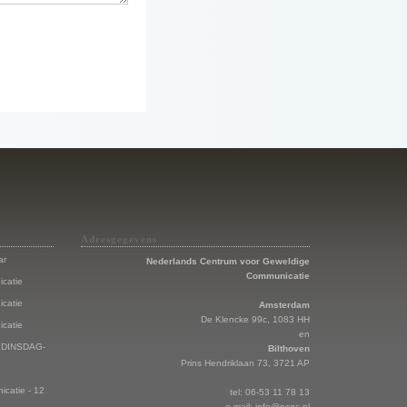
Adresgegevens
ar
Nederlands Centrum voor Geweldige
Communicatie
catie
catie
Amsterdam
De Klencke 99c, 1083 HH
catie
en
 - DINSDAG-
Bilthoven
Prins Hendriklaan 73, 3721 AP
catie - 12
tel: 06-53 11 78 13
e-mail:
info@ncgc.nl