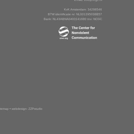
KvK Amsterdam: 34298546
BTW identificatie nr: NL001295038B57
Bank: NL43ABNA0403141680 tnv: NCGC
itemap
•
webdesign: ZZPstudio