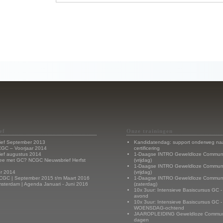
ef
Onze trainingen
ief September 2013
Kandidatendag: support onderweg na
CGC – Voorjaar 2014
certificering
ief augustus 2014
1-Daagse INTRO Geweldloze Communi
ee met GC? NCGC Nieuwsbrief Herfst
(vrijdag)
1-Daagse INTRO Geweldloze Communi
r 2014
(vrijdag)
CGC | September 2015 t/m Maart 2016
1-Daagse INTRO Geweldloze Communi
terdam | Agenda Januari - Juni 2016
(zaterdag)
10x 3uur: Intensieve Basiscursus GC
avond
10x 3uur: Intensieve Basiscursus GC -
WOENSDAG-ochtend
JAAROPLEIDING Geweldloze Communi
dagen