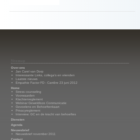
Sitemap
Over-ons
Jan Carel van Dorp
Interessante Links, collega's en vrienden
Laatste nieuws
Empathie Factor FD - Carrière 23 juni 2012
Home
Stress counseling
Voorwaarden
Klachtenreglement
Webinar Geweldloze Communicatie
Gevoelens en Behoeftenkaart
Privacyreglement
Interview: GC en de kracht van behoeftes
Diensten
Agenda
Nieuwsbrief
Nieuwsbrief november 2011
Contact