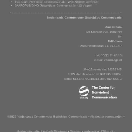
10x 3uur: Intensieve Basiscursus GC - WOENSDAG-ochtend
JAAROPLEIDING Geweldloze Communicatie - 12 dagen
Adresgegevens
Nederlands Centrum voor Geweldige Communicatie
Amsterdam
De Klencke 99c, 1083 HH
en
Bilthoven
Prins Hendriklaan 73, 3721 AP
tel: 06-53 11 78 13
e-mail:
info@ncgc.nl
KvK Amsterdam: 34298546
BTW identificatie nr: NL001295038B57
Bank: NL43ABNA0403141680 tnv: NCGC
©2026 Nederlands Centrum voor Geweldige Communicatie
•
Algemene voorwaarden
•
Portretfotografie: Liesbeth Dinnissen
•
Sitemap
•
webdesign: ZZPstudio