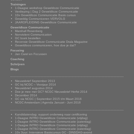
Trainingen
1-Daagse workshop Geweldoze Communicatie
Verdieping | Dag 2 Geweldloze Communicatie
10x Geweldloze Communicatie Basis cursus
Geweldig Communiceren VERVOLG
JAAROPLEIDING Geweldloze Communicatie
Geweldloze Communicatie
Marshall Rosenberg
Nonviolent Communication
GC boek bestellen
Recensie Geweldloze Communicatie Drala Magazine
Geweldloos communiceren, hoe doe je dat?
Focusing
Jan Carel en Focussen
Coaching
Schrijven
Blogs
Nieuwsbrief
Nieuwsbrief September 2013
GC bij NCGC – Voorjaar 2014
Nieuwsbrief augustus 2014
Doe je mee met GC? NCGC Nieuwsbrief Herfst 2014
December 2014
GC via NCGC | September 2015 t/m Maart 2016
NCGC Amsterdam | Agenda Januari - Juni 2016
Onze trainingen
Kandidatendag: support onderweg naar certificering
1-Daagse INTRO Geweldloze Communicatie (vrijdag)
1-Daagse INTRO Geweldloze Communicatie (zaterdag)
1-Daagse INTRO Geweldloze Communicatie (vrijdag)
1-Daagse INTRO Geweldloze Communicatie (zaterdag)
10x 3uur: Intensieve Basiscursus GC - DINSDAG-avond