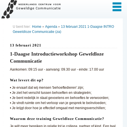
U bent hier:
Home
Agenda
13 februari 2021 1-Daagse INTRO
Geweldloze Communicatie (za)
13 februari 2021
1-Daagse Introductieworkshop Geweldloze
Communicatie
Aankomen: 09:15 uur - aanvang: 09.30 uur - einde: 17.00 uur
Wat levert dit op?
• Je ervaart dat wij mensen 'behoeftedieren' zijn;
• Je ziet het verschil tussen behoeften en strategieën;
• Je bent redelijk in staat gevoelens en behoeftes te verwoorden;
• Je vindt ruimte om het verloop van je gesprek te beïnvloeden;
• Je krijgt door hoe je effectief omgaat met meningsverschillen;
Waarom deze training Geweldloze Communicatie?
Je wilt meer bereiken in relatie tot je collega, partner of kind. Een taal