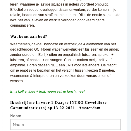
leren, waarmee je lastige situaties in ieders voordeel ombuigt.
Effectief en soepel overleggen & samenwerken, verder komen in je
relatie, loskomen van straffen en belonen...Dit is de eerste stap om de
kwaliteit van je leven en werk te verhogen door vaardiger te
communiceren.
Wat komt aan bod?
Waarnemen, gevoel, behoefte en verzoek, de 4 elementen van het
gedachtegoed GC. Horen wat er werkelijk leeft bij jezelf en de ander,
zonder oordelen. Eerlijk uiten en empathisch luisteren: spreken +
luisteren, of zenden + ontvangen. Contact maken met jezelf: zelf-
empathie. Horen dat een NEE een JA is voor iets anders. De macht
om je emoties te bepalen en het verschil tussen: kiezen & moeten,
waarnemen & interpreteren en verzoeken doen versus eisen of
wensen.
Er is koffie, thee + fruit; neem zelf je lunch mee!
Ik schrijf me in voor 1-Daagse INTRO Geweldloze
Communicatie (za) op 13-02-2021 - Amsterdam
Naam