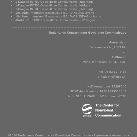
1-Daagse INTRO Geweldloze Communicatie (zaterdag)
1-Daagse INTRO Geweldloze Communicatie (vrijdag)
1-Daagse INTRO Geweldloze Communicatie (zaterdag)
10x 3uur: Intensieve Basiscursus GC - DINSDAG-avond
10x 3uur: Intensieve Basiscursus GC - WOENSDAG-ochtend
JAAROPLEIDING Geweldloze Communicatie - 12 dagen
Adresgegevens
Nederlands Centrum voor Geweldige Communicatie
Amsterdam
De Klencke 99c, 1083 HH
en
Bilthoven
Prins Hendriklaan 73, 3721 AP
tel: 06-53 11 78 13
e-mail:
info@ncgc.nl
KvK Amsterdam: 34298546
BTW identificatie nr: NL001295038B57
Bank: NL43ABNA0403141680 tnv: NCGC
©2026 Nederlands Centrum voor Geweldige Communicatie
•
Algemene voorwaarden
•