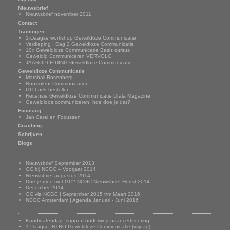
Nieuwsbrief
Nieuwsbrief november 2011
Contact
Trainingen
1-Daagse workshop Geweldoze Communicatie
Verdieping | Dag 2 Geweldloze Communicatie
10x Geweldloze Communicatie Basis cursus
Geweldig Communiceren VERVOLG
JAAROPLEIDING Geweldloze Communicatie
Geweldloze Communicatie
Marshall Rosenberg
Nonviolent Communication
GC boek bestellen
Recensie Geweldloze Communicatie Drala Magazine
Geweldloos communiceren, hoe doe je dat?
Focusing
Jan Carel en Focussen
Coaching
Schrijven
Blogs
Nieuwsbrief
Nieuwsbrief September 2013
GC bij NCGC – Voorjaar 2014
Nieuwsbrief augustus 2014
Doe je mee met GC? NCGC Nieuwsbrief Herfst 2014
December 2014
GC via NCGC | September 2015 t/m Maart 2016
NCGC Amsterdam | Agenda Januari - Juni 2016
Onze trainingen
Kandidatendag: support onderweg naar certificering
1-Daagse INTRO Geweldloze Communicatie (vrijdag)