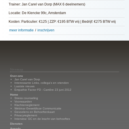
Trainer: Jan Carel van Dorp (MAX 6 deelnemers)
Locatie: De Klencke 99c, Amsterdam
Kosten: Particulier: €125 | ZZP: €195 BTW vrij | Bedrijf: €275 BTW vrij
meer informatie
/
inschrijven
Sitemap
Over-ons
Jan Carel van Dorp
Interessante Links, collega's en vrienden
Laatste nieuws
Empathie Factor FD - Carrière 23 juni 2012
Home
Stress counseling
Voorwaarden
Klachtenreglement
Webinar Geweldloze Communicatie
Gevoelens en Behoeftenkaart
Privacyreglement
Interview: GC en de kracht van behoeftes
Diensten
Agenda