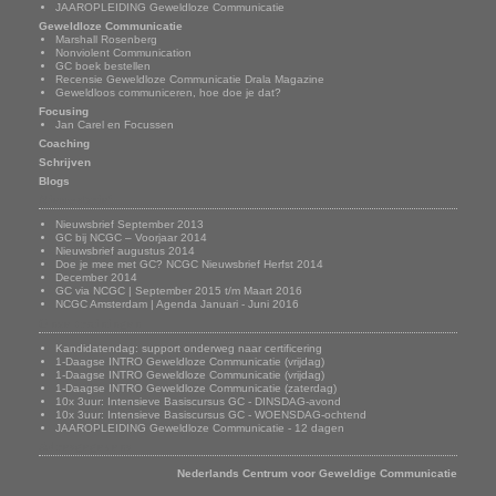
JAAROPLEIDING Geweldloze Communicatie
Geweldloze Communicatie
Marshall Rosenberg
Nonviolent Communication
GC boek bestellen
Recensie Geweldloze Communicatie Drala Magazine
Geweldloos communiceren, hoe doe je dat?
Focusing
Jan Carel en Focussen
Coaching
Schrijven
Blogs
Nieuwsbrief
Nieuwsbrief September 2013
GC bij NCGC – Voorjaar 2014
Nieuwsbrief augustus 2014
Doe je mee met GC? NCGC Nieuwsbrief Herfst 2014
December 2014
GC via NCGC | September 2015 t/m Maart 2016
NCGC Amsterdam | Agenda Januari - Juni 2016
Onze trainingen
Kandidatendag: support onderweg naar certificering
1-Daagse INTRO Geweldloze Communicatie (vrijdag)
1-Daagse INTRO Geweldloze Communicatie (vrijdag)
1-Daagse INTRO Geweldloze Communicatie (zaterdag)
10x 3uur: Intensieve Basiscursus GC - DINSDAG-avond
10x 3uur: Intensieve Basiscursus GC - WOENSDAG-ochtend
JAAROPLEIDING Geweldloze Communicatie - 12 dagen
Adresgegevens
Nederlands Centrum voor Geweldige Communicatie