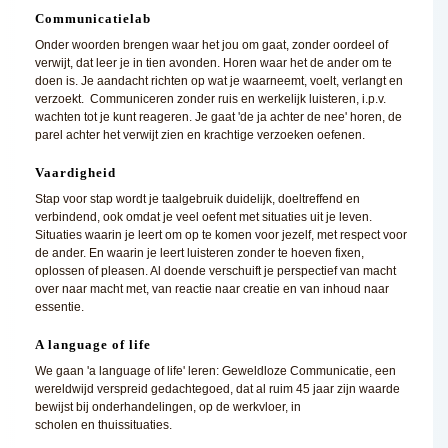
Communicatielab
Onder woorden brengen waar het jou om gaat, zonder oordeel of
verwijt, dat leer je in tien avonden. Horen waar het de ander om te
doen is. Je aandacht richten op wat je waarneemt, voelt, verlangt en
verzoekt. Communiceren zonder ruis en werkelijk luisteren, i.p.v.
wachten tot je kunt reageren. Je gaat 'de ja achter de nee' horen, de
parel achter het verwijt zien en krachtige verzoeken oefenen.
Vaardigheid
Stap voor stap wordt je taalgebruik duidelijk, doeltreffend en
verbindend, ook omdat je veel oefent met situaties uit je leven.
Situaties waarin je leert om op te komen voor jezelf, met respect voor
de ander. En waarin je leert luisteren zonder te hoeven fixen,
oplossen of pleasen. Al doende verschuift je perspectief van macht
over naar macht met, van reactie naar creatie en van inhoud naar
essentie.
A language of life
We gaan 'a language of life' leren: Geweldloze Communicatie, een
wereldwijd verspreid gedachtegoed, dat al ruim 45 jaar zijn waarde
bewijst bij onderhandelingen, op de werkvloer, in
scholen en thuissituaties.