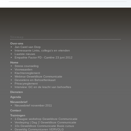
Sitemap
Over-ons
Jan Carel van Dorp
Interessante Links, collega's en vrienden
Laatste nieuws
Empathie Factor FD - Carrière 23 juni 2012
Home
Stress counseling
Voorwaarden
Klachtenreglement
Webinar Geweldloze Communicatie
Gevoelens en Behoeftenkaart
Privacyreglement
Interview: GC en de kracht van behoeftes
Diensten
Agenda
Nieuwsbrief
Nieuwsbrief november 2011
Contact
Trainingen
1-Daagse workshop Geweldoze Communicatie
Verdieping | Dag 2 Geweldloze Communicatie
10x Geweldloze Communicatie Basis cursus
Geweldig Communiceren VERVOLG