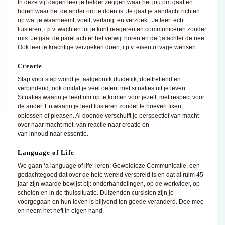
In deze vijf dagen leer je helder zeggen waar het jou om gaat en
horen waar het de ander om te doen is. Je gaat je aandacht richten
op wat je waarneemt, voelt, verlangt en verzoekt. Je leert echt
luisteren, i.p.v. wachten tot je kunt reageren en communiceren zonder
ruis. Je gaat de parel achter het verwijt horen en de ‘ja achter de nee’.
Ook leer je krachtige verzoeken doen, i.p.v. eisen of vage wensen.
Creatie
Stap voor stap wordt je taalgebruik duidelijk, doeltreffend en
verbindend, ook omdat je veel oefent met situaties uit je leven.
Situaties waarin je leert om op te komen voor jezelf, met respect voor
de ander. En waarin je leert luisteren zonder te hoeven fixen,
oplossen of pleasen. Al doende verschuift je perspectief van macht
over naar macht met, van reactie naar creatie en
van inhoud naar essentie.
Language of Life
We gaan ‘a language of life’ leren: Geweldloze Communicatie, een
gedachtegoed dat over de hele wereld verspreid is en dat al ruim 45
jaar zijn waarde bewijst bij: onderhandelingen, op de werkvloer, op
scholen en in de thuissituatie. Duizenden cursisten zijn je
voorgegaan en hun leven is blijvend ten goede veranderd. Doe mee
en neem het heft in eigen hand.