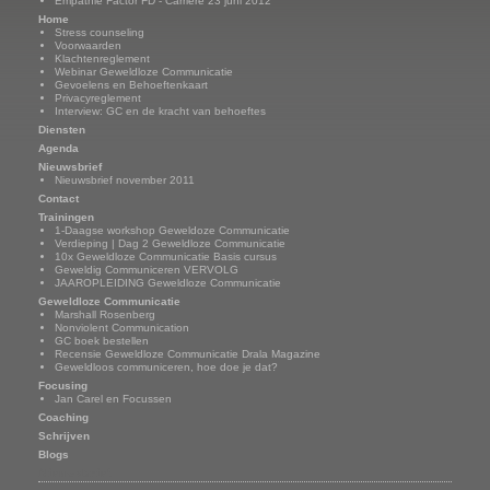
Empathie Factor FD - Carrière 23 juni 2012
Home
Stress counseling
Voorwaarden
Klachtenreglement
Webinar Geweldloze Communicatie
Gevoelens en Behoeftenkaart
Privacyreglement
Interview: GC en de kracht van behoeftes
Diensten
Agenda
Nieuwsbrief
Nieuwsbrief november 2011
Contact
Trainingen
1-Daagse workshop Geweldoze Communicatie
Verdieping | Dag 2 Geweldloze Communicatie
10x Geweldloze Communicatie Basis cursus
Geweldig Communiceren VERVOLG
JAAROPLEIDING Geweldloze Communicatie
Geweldloze Communicatie
Marshall Rosenberg
Nonviolent Communication
GC boek bestellen
Recensie Geweldloze Communicatie Drala Magazine
Geweldloos communiceren, hoe doe je dat?
Focusing
Jan Carel en Focussen
Coaching
Schrijven
Blogs
Nieuwsbrief