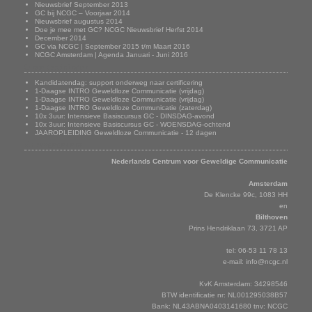
Nieuwsbrief September 2013
GC bij NCGC – Voorjaar 2014
Nieuwsbrief augustus 2014
Doe je mee met GC? NCGC Nieuwsbrief Herfst 2014
December 2014
GC via NCGC | September 2015 t/m Maart 2016
NCGC Amsterdam | Agenda Januari - Juni 2016
Onze trainingen
Kandidatendag: support onderweg naar certificering
1-Daagse INTRO Geweldloze Communicatie (vrijdag)
1-Daagse INTRO Geweldloze Communicatie (vrijdag)
1-Daagse INTRO Geweldloze Communicatie (zaterdag)
10x 3uur: Intensieve Basiscursus GC - DINSDAG-avond
10x 3uur: Intensieve Basiscursus GC - WOENSDAG-ochtend
JAAROPLEIDING Geweldloze Communicatie - 12 dagen
Adresgegevens
Nederlands Centrum voor Geweldige Communicatie
Amsterdam
De Klencke 99c, 1083 HH
en
Bilthoven
Prins Hendriklaan 73, 3721 AP
tel: 06-53 11 78 13
e-mail:
info@ncgc.nl
KvK Amsterdam: 34298546
BTW identificatie nr: NL001295038B57
Bank: NL43ABNA0403141680 tnv: NCGC