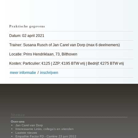
Praktische gegevens
Datum: 02 april 2021
Trainer: Susana Rusch of Jan Carel van Dorp (max 6 deelnemers)
Locatie: Prins Hendriklaan, 73, Bilthoven
Kosten: Particulier: €125 | ZZP: €195 BTW vrij | Bedrijf: €275 BTW vrij
meer informatie
/
inschrijven
Sitemap
Over-ons
Jan Carel van Dorp
Interessante Links, collega's en vrienden
Laatste nieuws
Empathie Factor FD - Carrière 23 juni 2012