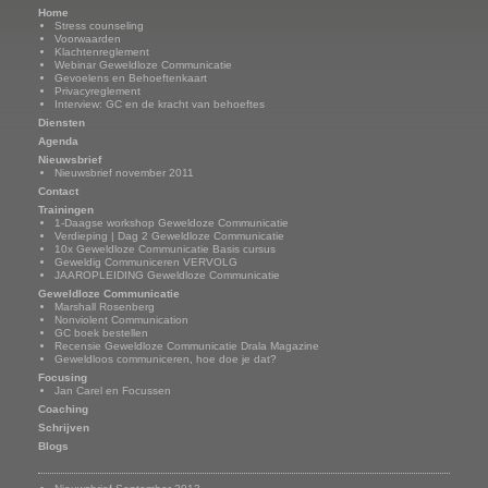
Home
Stress counseling
Voorwaarden
Klachtenreglement
Webinar Geweldloze Communicatie
Gevoelens en Behoeftenkaart
Privacyreglement
Interview: GC en de kracht van behoeftes
Diensten
Agenda
Nieuwsbrief
Nieuwsbrief november 2011
Contact
Trainingen
1-Daagse workshop Geweldoze Communicatie
Verdieping | Dag 2 Geweldloze Communicatie
10x Geweldloze Communicatie Basis cursus
Geweldig Communiceren VERVOLG
JAAROPLEIDING Geweldloze Communicatie
Geweldloze Communicatie
Marshall Rosenberg
Nonviolent Communication
GC boek bestellen
Recensie Geweldloze Communicatie Drala Magazine
Geweldloos communiceren, hoe doe je dat?
Focusing
Jan Carel en Focussen
Coaching
Schrijven
Blogs
Nieuwsbrief