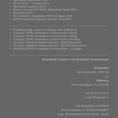
Nieuwsbrief September 2013
GC bij NCGC – Voorjaar 2014
Nieuwsbrief augustus 2014
Doe je mee met GC? NCGC Nieuwsbrief Herfst 2014
December 2014
GC via NCGC | September 2015 t/m Maart 2016
NCGC Amsterdam | Agenda Januari - Juni 2016
Onze trainingen
Kandidatendag: support onderweg naar certificering
1-Daagse INTRO Geweldloze Communicatie (vrijdag)
1-Daagse INTRO Geweldloze Communicatie (vrijdag)
1-Daagse INTRO Geweldloze Communicatie (zaterdag)
10x 3uur: Intensieve Basiscursus GC - DINSDAG-avond
10x 3uur: Intensieve Basiscursus GC - WOENSDAG-ochtend
JAAROPLEIDING Geweldloze Communicatie - 12 dagen
Adresgegevens
Nederlands Centrum voor Geweldige Communicatie
Amsterdam
De Klencke 99c, 1083 HH
en
Bilthoven
Prins Hendriklaan 73, 3721 AP
tel: 06-53 11 78 13
e-mail:
info@ncgc.nl
KvK Amsterdam: 34298546
BTW identificatie nr: NL001295038B57
Bank: NL43ABNA0403141680 tnv: NCGC