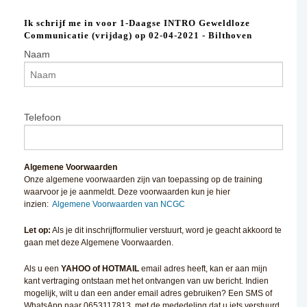
Ik schrijf me in voor 1-Daagse INTRO Geweldloze
Communicatie (vrijdag) op 02-04-2021 - Bilthoven
Naam
Telefoon
Algemene Voorwaarden
Onze algemene voorwaarden zijn van toepassing op de training
waarvoor je je aanmeldt. Deze voorwaarden kun je hier
inzien:
Algemene Voorwaarden van NCGC
Let op:
Als je dit inschrijfformulier verstuurt, word je geacht akkoord te
gaan met deze Algemene Voorwaarden.
Als u een
YAHOO of HOTMAIL
email adres heeft, kan er aan mijn
kant vertraging ontstaan met het ontvangen van uw bericht. Indien
mogelijk, wilt u dan een ander email adres gebruiken? Een SMS of
WhatsApp naar 0653117813, met de mededeling dat u iets verstuurd