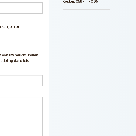
Kosten: €59 <--> € 95
 kun je hier
n.
n van uw bericht. Indien
deling dat u iets