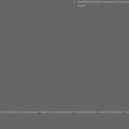
JAAROPLEIDING Geweldloze Communi
dagen
or Geweldige Communicatie
•
Algemene voorwaarden
•
Portretfotografie: Liesbeth Dinnissen
•
S