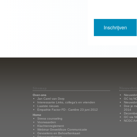
Sitemap
Nieuwsbri
Over-ons
Nieuwsbr
Jan Carel van Dorp
GC bij N
Interessante Links, collega's en vrienden
Nieuwsbr
Laatste nieuws
Doe je m
Empathie Factor FD - Carrière 23 juni 2012
2014
Decembe
Home
GC via N
Stress counseling
NCGC Ams
Voorwaarden
Klachtenreglement
Webinar Geweldloze Communicatie
Gevoelens en Behoeftenkaart
Privacyreglement