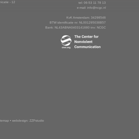
catie - 12
tel: 06-53 11 78 13
e-mail:
info@ncgc.nl
KvK Amsterdam: 34298546
BTW identificatie nr: NL001295038B57
Bank: NL43ABNA0403141680 tnv: NCGC
itemap
•
webdesign: ZZPstudio