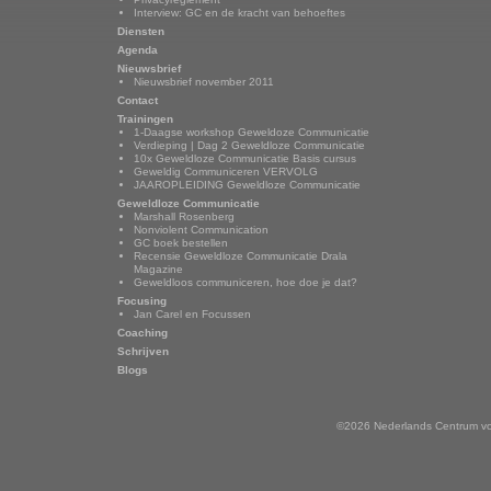
Interview: GC en de kracht van behoeftes
Diensten
Agenda
Nieuwsbrief
Nieuwsbrief november 2011
Contact
Trainingen
1-Daagse workshop Geweldoze Communicatie
Verdieping | Dag 2 Geweldloze Communicatie
10x Geweldloze Communicatie Basis cursus
Geweldig Communiceren VERVOLG
JAAROPLEIDING Geweldloze Communicatie
Geweldloze Communicatie
Marshall Rosenberg
Nonviolent Communication
GC boek bestellen
Recensie Geweldloze Communicatie Drala
Magazine
Geweldloos communiceren, hoe doe je dat?
Focusing
Jan Carel en Focussen
Coaching
Schrijven
Blogs
©2026 Nederlands Centrum vo