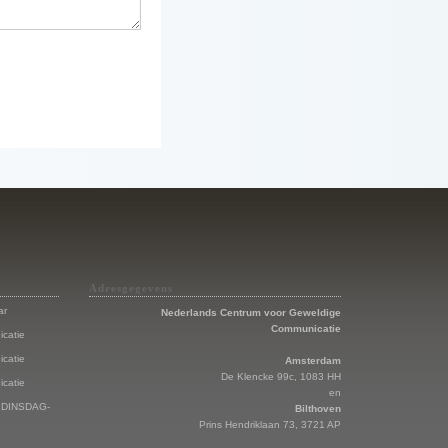
Adresgegevens
ar
Nederlands Centrum voor Geweldige
Communicatie
catie
catie
Amsterdam
De Klencke 99c, 1083 HH
catie
en
 - DINSDAG-
Bilthoven
Prins Hendriklaan 73, 3721 AP