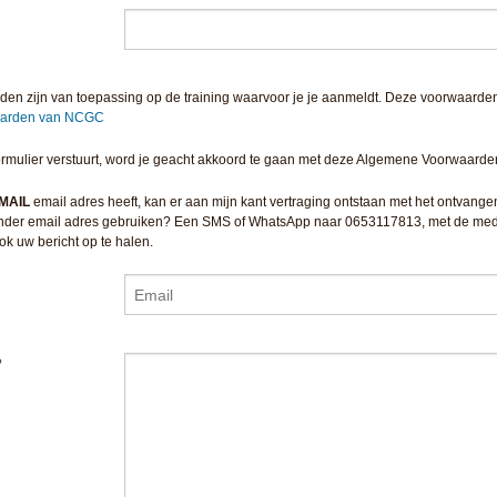
n zijn van toepassing op de training waarvoor je je aanmeldt. Deze voorwaarden
aarden van NCGC
jfformulier verstuurt, word je geacht akkoord te gaan met deze Algemene Voorwaarde
MAIL
email adres heeft, kan er aan mijn kant vertraging ontstaan met het ontvange
 ander email adres gebruiken? Een SMS of WhatsApp naar 0653117813, met de mede
ook uw bericht op te halen.
?