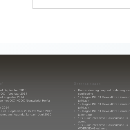
ef
Onze trainingen
ief September 2013
Kandidatendag: support onderweg na
CGC – Voorjaar 2014
certificering
ief augustus 2014
1-Daagse INTRO Geweldloze Communi
ee met GC? NCGC Nieuwsbrief Herfst
(vrijdag)
1-Daagse INTRO Geweldloze Communi
r 2014
(vrijdag)
CGC | September 2015 t/m Maart 2016
1-Daagse INTRO Geweldloze Communi
terdam | Agenda Januari - Juni 2016
(zaterdag)
10x 3uur: Intensieve Basiscursus GC
avond
10x 3uur: Intensieve Basiscursus GC -
WOENSDAG-ochtend