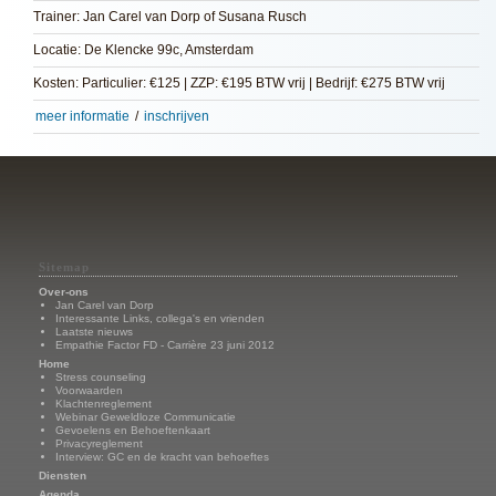
Trainer: Jan Carel van Dorp of Susana Rusch
Locatie: De Klencke 99c, Amsterdam
Kosten: Particulier: €125 | ZZP: €195 BTW vrij | Bedrijf: €275 BTW vrij
meer informatie
/
inschrijven
Sitemap
Over-ons
Jan Carel van Dorp
Interessante Links, collega's en vrienden
Laatste nieuws
Empathie Factor FD - Carrière 23 juni 2012
Home
Stress counseling
Voorwaarden
Klachtenreglement
Webinar Geweldloze Communicatie
Gevoelens en Behoeftenkaart
Privacyreglement
Interview: GC en de kracht van behoeftes
Diensten
Agenda