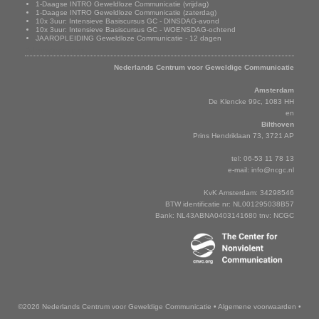
1-Daagse INTRO Geweldloze Communicatie (vrijdag)
1-Daagse INTRO Geweldloze Communicatie (zaterdag)
10x 3uur: Intensieve Basiscursus GC - DINSDAG-avond
10x 3uur: Intensieve Basiscursus GC - WOENSDAG-ochtend
JAAROPLEIDING Geweldloze Communicatie - 12 dagen
Adresgegevens
Nederlands Centrum voor Geweldige Communicatie
Amsterdam
De Klencke 99c, 1083 HH
en
Bilthoven
Prins Hendriklaan 73, 3721 AP
tel: 06-53 11 78 13
e-mail:
info@ncgc.nl
KvK Amsterdam: 34298546
BTW identificatie nr: NL001295038B57
Bank: NL43ABNA0403141680 tnv: NCGC
©2026 Nederlands Centrum voor Geweldige Communicatie
•
Algemene voorwaarden
•