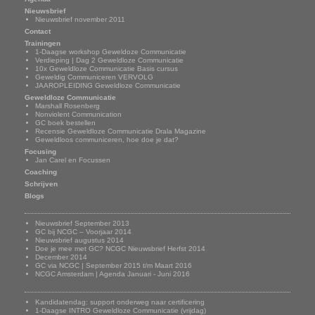
Nieuwsbrief
Nieuwsbrief november 2011
Contact
Trainingen
1-Daagse workshop Geweldoze Communicatie
Verdieping | Dag 2 Geweldloze Communicatie
10x Geweldloze Communicatie Basis cursus
Geweldig Communiceren VERVOLG
JAAROPLEIDING Geweldloze Communicatie
Geweldloze Communicatie
Marshall Rosenberg
Nonviolent Communication
GC boek bestellen
Recensie Geweldloze Communicatie Drala Magazine
Geweldloos communiceren, hoe doe je dat?
Focusing
Jan Carel en Focussen
Coaching
Schrijven
Blogs
Nieuwsbrief
Nieuwsbrief September 2013
GC bij NCGC – Voorjaar 2014
Nieuwsbrief augustus 2014
Doe je mee met GC? NCGC Nieuwsbrief Herfst 2014
December 2014
GC via NCGC | September 2015 t/m Maart 2016
NCGC Amsterdam | Agenda Januari - Juni 2016
Onze trainingen
Kandidatendag: support onderweg naar certificering
1-Daagse INTRO Geweldloze Communicatie (vrijdag)