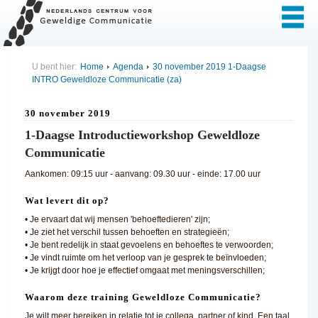
U bent hier:
Home
Agenda
30 november 2019 1-Daagse
INTRO Geweldloze Communicatie (za)
30 november 2019
1-Daagse Introductieworkshop Geweldloze
Communicatie
Aankomen: 09:15 uur - aanvang: 09.30 uur - einde: 17.00 uur
Wat levert dit op?
• Je ervaart dat wij mensen 'behoeftedieren' zijn;
• Je ziet het verschil tussen behoeften en strategieën;
• Je bent redelijk in staat gevoelens en behoeftes te verwoorden;
• Je vindt ruimte om het verloop van je gesprek te beïnvloeden;
• Je krijgt door hoe je effectief omgaat met meningsverschillen;
Waarom deze training Geweldloze Communicatie?
Je wilt meer bereiken in relatie tot je collega, partner of kind. Een taal