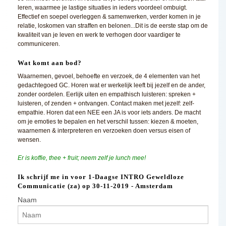
leren, waarmee je lastige situaties in ieders voordeel ombuigt.
Effectief en soepel overleggen & samenwerken, verder komen in je
relatie, loskomen van straffen en belonen...Dit is de eerste stap om de
kwaliteit van je leven en werk te verhogen door vaardiger te
communiceren.
Wat komt aan bod?
Waarnemen, gevoel, behoefte en verzoek, de 4 elementen van het
gedachtegoed GC. Horen wat er werkelijk leeft bij jezelf en de ander,
zonder oordelen. Eerlijk uiten en empathisch luisteren: spreken +
luisteren, of zenden + ontvangen. Contact maken met jezelf: zelf-
empathie. Horen dat een NEE een JA is voor iets anders. De macht
om je emoties te bepalen en het verschil tussen: kiezen & moeten,
waarnemen & interpreteren en verzoeken doen versus eisen of
wensen.
Er is koffie, thee + fruit; neem zelf je lunch mee!
Ik schrijf me in voor 1-Daagse INTRO Geweldloze
Communicatie (za) op 30-11-2019 - Amsterdam
Naam