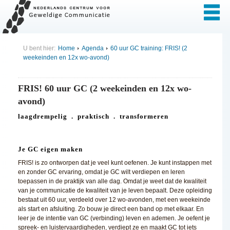
U bent hier:
Home
Agenda
60 uur GC training: FRIS! (2
weekeinden en 12x wo-avond)
FRIS! 60 uur GC (2 weekeinden en 12x wo-
avond)
laagdrempelig . praktisch . transformeren
Je GC eigen maken
FRIS! is zo ontworpen dat je veel kunt oefenen. Je kunt instappen met
en zonder GC ervaring, omdat je GC wilt verdiepen en leren
toepassen in de praktijk van alle dag. Omdat je weet dat de kwaliteit
van je communicatie de kwaliteit van je leven bepaalt. Deze opleiding
bestaat uit 60 uur, verdeeld over 12 wo-avonden, met een weekeinde
als start en afsluiting. Zo bouw je direct een band op met elkaar. En
leer je de intentie van GC (verbinding) leven en ademen. Je oefent je
spreek- en luistervaardigheden, verdiept ze en maakt GC tot iets