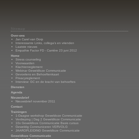
Sitemap
Over-ons
Jan Carel van Dorp
Interessante Links, collega's en vrienden
Laatste nieuws
Empathie Factor FD - Carrière 23 juni 2012
Home
Stress counseling
Voorwaarden
Klachtenreglement
Webinar Geweldloze Communicatie
Gevoelens en Behoeftenkaart
Privacyreglement
Interview: GC en de kracht van behoeftes
Diensten
Agenda
Nieuwsbrief
Nieuwsbrief november 2011
Contact
Trainingen
1-Daagse workshop Geweldoze Communicatie
Verdieping | Dag 2 Geweldloze Communicatie
10x Geweldloze Communicatie Basis cursus
Geweldig Communiceren VERVOLG
JAAROPLEIDING Geweldloze Communicatie
Geweldloze Communicatie