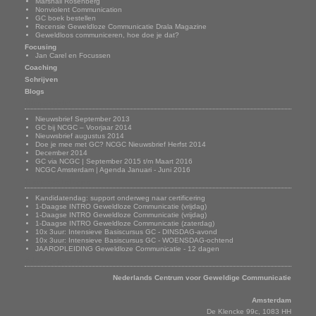
Marshall Rosenberg
Nonviolent Communication
GC boek bestellen
Recensie Geweldloze Communicatie Drala Magazine
Geweldloos communiceren, hoe doe je dat?
Focusing
Jan Carel en Focussen
Coaching
Schrijven
Blogs
Nieuwsbrief
Nieuwsbrief September 2013
GC bij NCGC – Voorjaar 2014
Nieuwsbrief augustus 2014
Doe je mee met GC? NCGC Nieuwsbrief Herfst 2014
December 2014
GC via NCGC | September 2015 t/m Maart 2016
NCGC Amsterdam | Agenda Januari - Juni 2016
Onze trainingen
Kandidatendag: support onderweg naar certificering
1-Daagse INTRO Geweldloze Communicatie (vrijdag)
1-Daagse INTRO Geweldloze Communicatie (vrijdag)
1-Daagse INTRO Geweldloze Communicatie (zaterdag)
10x 3uur: Intensieve Basiscursus GC - DINSDAG-avond
10x 3uur: Intensieve Basiscursus GC - WOENSDAG-ochtend
JAAROPLEIDING Geweldloze Communicatie - 12 dagen
Adresgegevens
Nederlands Centrum voor Geweldige Communicatie
Amsterdam
De Klencke 99c, 1083 HH