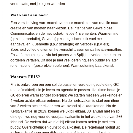
vertrouwds, met je eigen woorden.
Wat komt aan bod?
Een verschuiving van: macht over naar macht met, van reactie naar
creatie en van moeten naar kiezen. De intentie van Geweldloze
Communicatie, èn de methodiek met de 4 Elementen: Waarneming
(i.p.v. interpretatie), Gevoel (i.p.v. de gedachte ‘ik voel me
aangevallen’), Behoefte (i.p.v. strategie) en Verzoek (i.p.v. eis).
Boosheid volledig uiten en het verschil tussen empathie & sympathie.
En zelf-empathie, o.a. via het proces van Spijt, het verleden helen en
oordelen vertalen. Dit doe je met veel oefening, een buddy en later
rollen-spellen (gesprekken oefenen). Want oefening baart kunst.
Waarom FRIS?
Fris is ontworpen om een solide basis- en verdiepingsopleiding GC
relatief makkelijk in je leven en agenda te passen. Het ritme houdt je
GC-spieren warm zonder spierpijn: We starten met een weekeinde en
4 weken achter elkaar oefenen. Na de herfstvakantie start een ritme
van 2 weken achter elkaar een wo-avond bij elkaar komen. Na de
Kerstvakantie, in 2019, komen we 3x bij elkaar, 30 januari niet en zo
eindigen we nog voor de voorjaarsvakantie in het weekeinde van 2+3
februari. De weken dat we niet bij elkaar komen oefen je met een
buddy. Overzichtelijk en gunstig qua kosten. De regelmaat nodigt uit
tot leren & oefenen enerzijds en tot rust & integratie anderzijds.