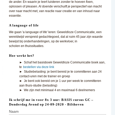
de ander. En waarin je leert luisteren zonder te hoeven fixen,
oplossen of pleasen. Al doende verschuift je perspectief van macht
over naar macht met, van reactie naar creatie en van inhoud naar
essentie.
A language of life
We gaan 'a language of life' leren: Geweldloze Communicatie, een
wereldwijd verspreid gedachtegoed, dat al ruim 45 jaar zijn waarde
bewijst bij onderhandelingen, op de werkvloer, in
scholen en thuissituaties.
Hoe werkt het?
► Schaf het basisboek Geweldloze Communicatie boek aan,
te
bestellen via deze link
► Studiebelasting: je bent bereid je te committeren aan 24
contact-uren met de trainer en groep
► Je bent ook bereid om je 1 uur per week te committeren
aan thuis-studie (belasting)
► We zijn met minimaal 4 en maximaal 6 deelnemers
Ik schrijf me in voor 8x 3 uur: BASIS cursus GC –
Donderdag Avond op 24-09-2020 - Bilthoven
Naam