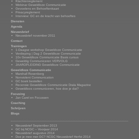
Klachtenreglement
Webinar Geweldloze Communicatie
Gevoelens en Behoeftenkaart
Privacyreglement
Interview: GC en de kracht van behoeftes
Diensten
Agenda
Nieuwsbrief
Nieuwsbrief november 2011
Contact
Trainingen
1-Daagse workshop Geweldoze Communicatie
Verdieping | Dag 2 Geweldloze Communicatie
10x Geweldloze Communicatie Basis cursus
Geweldig Communiceren VERVOLG
JAAROPLEIDING Geweldloze Communicatie
Geweldloze Communicatie
Marshall Rosenberg
Nonviolent Communication
GC boek bestellen
Recensie Geweldloze Communicatie Drala Magazine
Geweldloos communiceren, hoe doe je dat?
Focusing
Jan Carel en Focussen
Coaching
Schrijven
Blogs
Nieuwsbrief
Nieuwsbrief September 2013
GC bij NCGC – Voorjaar 2014
Nieuwsbrief augustus 2014
Doe je mee met GC? NCGC Nieuwsbrief Herfst 2014