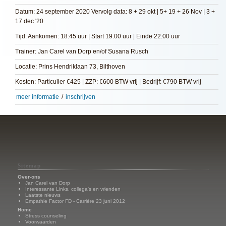
Datum: 24 september 2020 Vervolg data: 8 + 29 okt | 5+ 19 + 26 Nov | 3 +
17 dec '20
Tijd: Aankomen: 18:45 uur | Start 19.00 uur | Einde 22.00 uur
Trainer: Jan Carel van Dorp en/of Susana Rusch
Locatie: Prins Hendriklaan 73, Bilthoven
Kosten: Particulier €425 | ZZP: €600 BTW vrij | Bedrijf: €790 BTW vrij
meer informatie
/
inschrijven
Sitemap
Over-ons
Jan Carel van Dorp
Interessante Links, collega's en vrienden
Laatste nieuws
Empathie Factor FD - Carrière 23 juni 2012
Home
Stress counseling
Voorwaarden