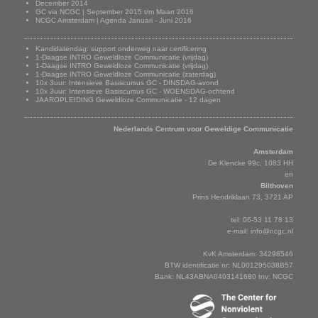
December 2014
GC via NCGC | September 2015 t/m Maart 2016
NCGC Amsterdam | Agenda Januari - Juni 2016
Onze trainingen
Kandidatendag: support onderweg naar certificering
1-Daagse INTRO Geweldloze Communicatie (vrijdag)
1-Daagse INTRO Geweldloze Communicatie (vrijdag)
1-Daagse INTRO Geweldloze Communicatie (zaterdag)
10x 3uur: Intensieve Basiscursus GC - DINSDAG-avond
10x 3uur: Intensieve Basiscursus GC - WOENSDAG-ochtend
JAAROPLEIDING Geweldloze Communicatie - 12 dagen
Adresgegevens
Nederlands Centrum voor Geweldige Communicatie
Amsterdam
De Klencke 99c, 1083 HH
en
Bilthoven
Prins Hendriklaan 73, 3721 AP
tel: 06-53 11 78 13
e-mail:
info@ncgc.nl
KvK Amsterdam: 34298546
BTW identificatie nr: NL001295038B57
Bank: NL43ABNA0403141680 tnv: NCGC