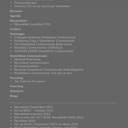
Privacyreglement
Interview: GC en de kracht van behoeftes
Diensten
Agenda
Nieuwsbrief
Nieuwsbrief november 2011
Contact
Trainingen
1-Daagse workshop Geweldoze Communicatie
Verdieping | Dag 2 Geweldloze Communicatie
10x Geweldloze Communicatie Basis cursus
Geweldig Communiceren VERVOLG
JAAROPLEIDING Geweldloze Communicatie
Geweldloze Communicatie
Marshall Rosenberg
Nonviolent Communication
GC boek bestellen
Recensie Geweldloze Communicatie Drala Magazine
Geweldloos communiceren, hoe doe je dat?
Focusing
Jan Carel en Focussen
Coaching
Schrijven
Blogs
Nieuwsbrief
Nieuwsbrief September 2013
GC bij NCGC – Voorjaar 2014
Nieuwsbrief augustus 2014
Doe je mee met GC? NCGC Nieuwsbrief Herfst 2014
December 2014
GC via NCGC | September 2015 t/m Maart 2016
NCGC Amsterdam | Agenda Januari - Juni 2016