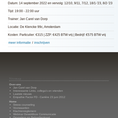
Datum: 14 september 2022 en vervolg: 12/10, 9/11, 7/12, 18/1-'23, 8/2-'23
Tijd: 19:00 - 22:00 uur
Trainer: Jan Carel van Dorp
Locatie: De Klencke 99c, Amsterdam
Kosten: Particulier: €315 | ZZP: €425 BTW vrij | Bedrijf: €575 BTW vrij
meer informatie
/
inschrijven
Sitemap
Over-ons
Jan Carel van Dorp
Interessante Links, collega's en vrienden
Laatste nieuws
Empathie Factor FD - Carrière 23 juni 2012
Home
Stress counseling
Voorwaarden
Klachtenreglement
Webinar Geweldloze Communicatie
Gevoelens en Behoeftenkaart