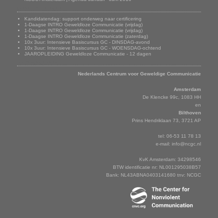
Onze trainingen
Kandidatendag: support onderweg naar certificering
1-Daagse INTRO Geweldloze Communicatie (vrijdag)
1-Daagse INTRO Geweldloze Communicatie (vrijdag)
1-Daagse INTRO Geweldloze Communicatie (zaterdag)
10x 3uur: Intensieve Basiscursus GC - DINSDAG-avond
10x 3uur: Intensieve Basiscursus GC - WOENSDAG-ochtend
JAAROPLEIDING Geweldloze Communicatie - 12 dagen
Adresgegevens
Nederlands Centrum voor Geweldige Communicatie
Amsterdam
De Klencke 99c, 1083 HH
en
Bilthoven
Prins Hendriklaan 73, 3721 AP
tel: 06-53 11 78 13
e-mail:
info@ncgc.nl
KvK Amsterdam: 34298546
BTW identificatie nr: NL001295038B57
Bank: NL43ABNA0403141680 tnv: NCGC