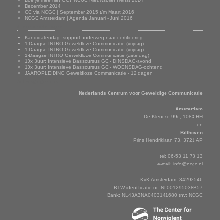
Doe je mee met GC? NCGC Nieuwsbrief Herfst 2014
December 2014
GC via NCGC | September 2015 t/m Maart 2016
NCGC Amsterdam | Agenda Januari - Juni 2016
Onze trainingen
Kandidatendag: support onderweg naar certificering
1-Daagse INTRO Geweldloze Communicatie (vrijdag)
1-Daagse INTRO Geweldloze Communicatie (vrijdag)
1-Daagse INTRO Geweldloze Communicatie (zaterdag)
10x 3uur: Intensieve Basiscursus GC - DINSDAG-avond
10x 3uur: Intensieve Basiscursus GC - WOENSDAG-ochtend
JAAROPLEIDING Geweldloze Communicatie - 12 dagen
Adresgegevens
Nederlands Centrum voor Geweldige Communicatie
Amsterdam
De Klencke 99c, 1083 HH
en
Bilthoven
Prins Hendriklaan 73, 3721 AP
tel: 06-53 11 78 13
e-mail:
info@ncgc.nl
KvK Amsterdam: 34298546
BTW identificatie nr: NL001295038B57
Bank: NL43ABNA0403141680 tnv: NCGC