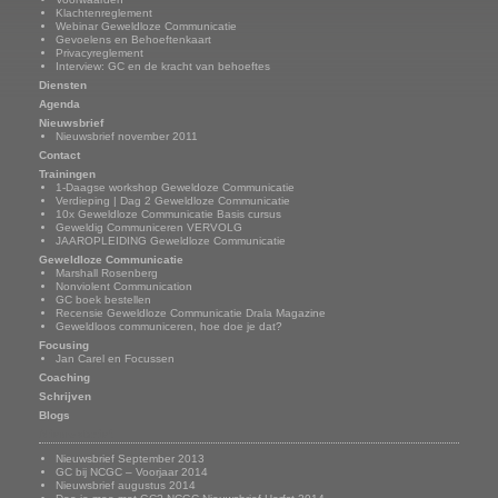
Klachtenreglement
Webinar Geweldloze Communicatie
Gevoelens en Behoeftenkaart
Privacyreglement
Interview: GC en de kracht van behoeftes
Diensten
Agenda
Nieuwsbrief
Nieuwsbrief november 2011
Contact
Trainingen
1-Daagse workshop Geweldoze Communicatie
Verdieping | Dag 2 Geweldloze Communicatie
10x Geweldloze Communicatie Basis cursus
Geweldig Communiceren VERVOLG
JAAROPLEIDING Geweldloze Communicatie
Geweldloze Communicatie
Marshall Rosenberg
Nonviolent Communication
GC boek bestellen
Recensie Geweldloze Communicatie Drala Magazine
Geweldloos communiceren, hoe doe je dat?
Focusing
Jan Carel en Focussen
Coaching
Schrijven
Blogs
Nieuwsbrief
Nieuwsbrief September 2013
GC bij NCGC – Voorjaar 2014
Nieuwsbrief augustus 2014