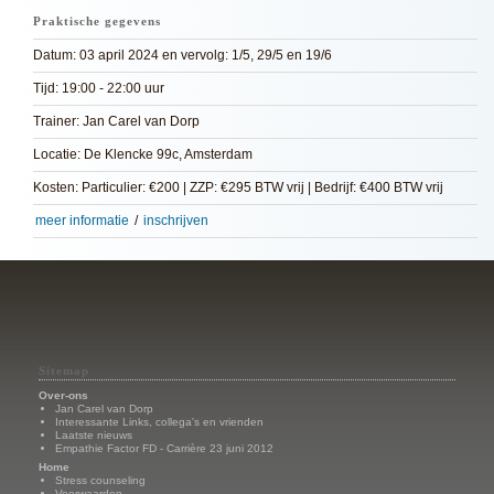
Praktische gegevens
Datum: 03 april 2024 en vervolg: 1/5, 29/5 en 19/6
Tijd: 19:00 - 22:00 uur
Trainer: Jan Carel van Dorp
Locatie: De Klencke 99c, Amsterdam
Kosten: Particulier: €200 | ZZP: €295 BTW vrij | Bedrijf: €400 BTW vrij
meer informatie
/
inschrijven
Sitemap
Over-ons
Jan Carel van Dorp
Interessante Links, collega's en vrienden
Laatste nieuws
Empathie Factor FD - Carrière 23 juni 2012
Home
Stress counseling
Voorwaarden