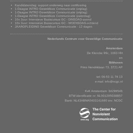
Kandidatendag: support onderweg naar certificering
1-Daagse INTRO Geweldloze Communicatie (vrijdag)
1-Daagse INTRO Geweldloze Communicatie (vrijdag)
1-Daagse INTRO Geweldloze Communicatie (zaterdag)
10x 3uur: Intensieve Basiscursus GC - DINSDAG-avond
10x 3uur: Intensieve Basiscursus GC - WOENSDAG-ochtend
JAAROPLEIDING Geweldloze Communicatie - 12 dagen
Adresgegevens
Nederlands Centrum voor Geweldige Communicatie
Amsterdam
De Klencke 99c, 1083 HH
en
Bilthoven
Prins Hendriklaan 73, 3721 AP
tel: 06-53 11 78 13
e-mail:
info@ncgc.nl
KvK Amsterdam: 34298546
BTW identificatie nr: NL001295038B57
Bank: NL43ABNA0403141680 tnv: NCGC