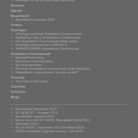
Interview: GC en de kracht van behoeftes
Diensten
Agenda
Nieuwsbrief
Nieuwsbrief november 2011
Contact
Trainingen
1-Daagse workshop Geweldoze Communicatie
Verdieping | Dag 2 Geweldloze Communicatie
10x Geweldloze Communicatie Basis cursus
Geweldig Communiceren VERVOLG
JAAROPLEIDING Geweldloze Communicatie
Geweldloze Communicatie
Marshall Rosenberg
Nonviolent Communication
GC boek bestellen
Recensie Geweldloze Communicatie Drala Magazine
Geweldloos communiceren, hoe doe je dat?
Focusing
Jan Carel en Focussen
Coaching
Schrijven
Blogs
Nieuwsbrief
Nieuwsbrief September 2013
GC bij NCGC – Voorjaar 2014
Nieuwsbrief augustus 2014
Doe je mee met GC? NCGC Nieuwsbrief Herfst 2014
December 2014
GC via NCGC | September 2015 t/m Maart 2016
NCGC Amsterdam | Agenda Januari - Juni 2016
Onze trainingen