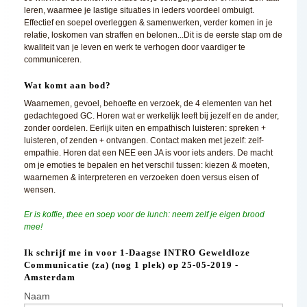
leren, waarmee je lastige situaties in ieders voordeel ombuigt.
Effectief en soepel overleggen & samenwerken, verder komen in je
relatie, loskomen van straffen en belonen...Dit is de eerste stap om de
kwaliteit van je leven en werk te verhogen door vaardiger te
communiceren.
Wat komt aan bod?
Waarnemen, gevoel, behoefte en verzoek, de 4 elementen van het
gedachtegoed GC. Horen wat er werkelijk leeft bij jezelf en de ander,
zonder oordelen. Eerlijk uiten en empathisch luisteren: spreken +
luisteren, of zenden + ontvangen. Contact maken met jezelf: zelf-
empathie. Horen dat een NEE een JA is voor iets anders. De macht
om je emoties te bepalen en het verschil tussen: kiezen & moeten,
waarnemen & interpreteren en verzoeken doen versus eisen of
wensen.
Er is koffie, thee en soep voor de lunch: neem zelf je eigen brood
mee!
Ik schrijf me in voor 1-Daagse INTRO Geweldloze
Communicatie (za) (nog 1 plek) op 25-05-2019 -
Amsterdam
Naam