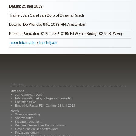
Datum: 25 mei 2019
Trainer: Jan Carel van Dorp of Susana Rusch
Locatie: De Klencke 99c, 1083 HH, Amsterdam
Kosten: Particulier: €125 | ZZP: €195 BTW vrij | Bedrijf: €275 BTW vrij
meer informatie
/
inschrijven
Sitemap
Over-ons
Jan Carel van Dorp
Interessante Links, collega's en vrienden
Laatste nieuws
Empathie Factor FD - Carrière 23 juni 2012
Home
Stress counseling
Voorwaarden
Klachtenreglement
Webinar Geweldloze Communicatie
Gevoelens en Behoeftenkaart
Privacyreglement