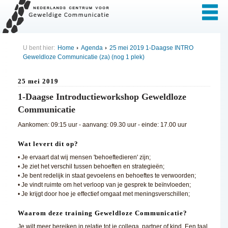
U bent hier:
Home
Agenda
25 mei 2019 1-Daagse INTRO
Geweldloze Communicatie (za) (nog 1 plek)
25 mei 2019
1-Daagse Introductieworkshop Geweldloze
Communicatie
Aankomen: 09:15 uur - aanvang: 09.30 uur - einde: 17.00 uur
Wat levert dit op?
• Je ervaart dat wij mensen 'behoeftedieren' zijn;
• Je ziet het verschil tussen behoeften en strategieën;
• Je bent redelijk in staat gevoelens en behoeftes te verwoorden;
• Je vindt ruimte om het verloop van je gesprek te beïnvloeden;
• Je krijgt door hoe je effectief omgaat met meningsverschillen;
Waarom deze training Geweldloze Communicatie?
Je wilt meer bereiken in relatie tot je collega, partner of kind. Een taal