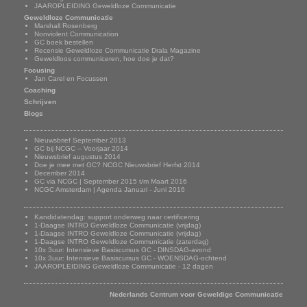
JAAROPLEIDING Geweldloze Communicatie
Geweldloze Communicatie
Marshall Rosenberg
Nonviolent Communication
GC boek bestellen
Recensie Geweldloze Communicatie Drala Magazine
Geweldloos communiceren, hoe doe je dat?
Focusing
Jan Carel en Focussen
Coaching
Schrijven
Blogs
Nieuwsbrief
Nieuwsbrief September 2013
GC bij NCGC – Voorjaar 2014
Nieuwsbrief augustus 2014
Doe je mee met GC? NCGC Nieuwsbrief Herfst 2014
December 2014
GC via NCGC | September 2015 t/m Maart 2016
NCGC Amsterdam | Agenda Januari - Juni 2016
Onze trainingen
Kandidatendag: support onderweg naar certificering
1-Daagse INTRO Geweldloze Communicatie (vrijdag)
1-Daagse INTRO Geweldloze Communicatie (vrijdag)
1-Daagse INTRO Geweldloze Communicatie (zaterdag)
10x 3uur: Intensieve Basiscursus GC - DINSDAG-avond
10x 3uur: Intensieve Basiscursus GC - WOENSDAG-ochtend
JAAROPLEIDING Geweldloze Communicatie - 12 dagen
Adresgegevens
Nederlands Centrum voor Geweldige Communicatie