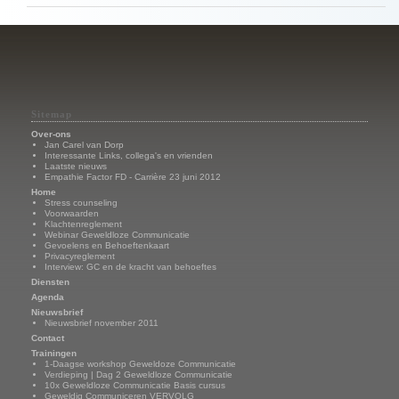
Sitemap
Over-ons
Jan Carel van Dorp
Interessante Links, collega's en vrienden
Laatste nieuws
Empathie Factor FD - Carrière 23 juni 2012
Home
Stress counseling
Voorwaarden
Klachtenreglement
Webinar Geweldloze Communicatie
Gevoelens en Behoeftenkaart
Privacyreglement
Interview: GC en de kracht van behoeftes
Diensten
Agenda
Nieuwsbrief
Nieuwsbrief november 2011
Contact
Trainingen
1-Daagse workshop Geweldoze Communicatie
Verdieping | Dag 2 Geweldloze Communicatie
10x Geweldloze Communicatie Basis cursus
Geweldig Communiceren VERVOLG