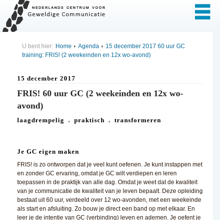
U bent hier:
Home
Agenda
15 december 2017 60 uur GC
training: FRIS! (2 weekeinden en 12x wo-avond)
15 december 2017
FRIS! 60 uur GC (2 weekeinden en 12x wo-
avond)
laagdrempelig . praktisch . transformeren
Je GC eigen maken
FRIS! is zo ontworpen dat je veel kunt oefenen. Je kunt instappen met
en zonder GC ervaring, omdat je GC wilt verdiepen en leren
toepassen in de praktijk van alle dag. Omdat je weet dat de kwaliteit
van je communicatie de kwaliteit van je leven bepaalt. Deze opleiding
bestaat uit 60 uur, verdeeld over 12 wo-avonden, met een weekeinde
als start en afsluiting. Zo bouw je direct een band op met elkaar. En
leer je de intentie van GC (verbinding) leven en ademen. Je oefent je