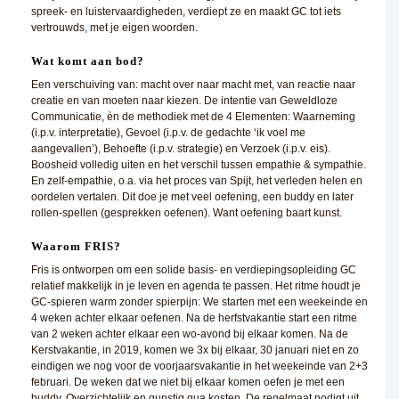
spreek- en luistervaardigheden, verdiept ze en maakt GC tot iets
vertrouwds, met je eigen woorden.
Wat komt aan bod?
Een verschuiving van: macht over naar macht met, van reactie naar
creatie en van moeten naar kiezen. De intentie van Geweldloze
Communicatie, èn de methodiek met de 4 Elementen: Waarneming
(i.p.v. interpretatie), Gevoel (i.p.v. de gedachte ‘ik voel me
aangevallen’), Behoefte (i.p.v. strategie) en Verzoek (i.p.v. eis).
Boosheid volledig uiten en het verschil tussen empathie & sympathie.
En zelf-empathie, o.a. via het proces van Spijt, het verleden helen en
oordelen vertalen. Dit doe je met veel oefening, een buddy en later
rollen-spellen (gesprekken oefenen). Want oefening baart kunst.
Waarom FRIS?
Fris is ontworpen om een solide basis- en verdiepingsopleiding GC
relatief makkelijk in je leven en agenda te passen. Het ritme houdt je
GC-spieren warm zonder spierpijn: We starten met een weekeinde en
4 weken achter elkaar oefenen. Na de herfstvakantie start een ritme
van 2 weken achter elkaar een wo-avond bij elkaar komen. Na de
Kerstvakantie, in 2019, komen we 3x bij elkaar, 30 januari niet en zo
eindigen we nog voor de voorjaarsvakantie in het weekeinde van 2+3
februari. De weken dat we niet bij elkaar komen oefen je met een
buddy. Overzichtelijk en gunstig qua kosten. De regelmaat nodigt uit