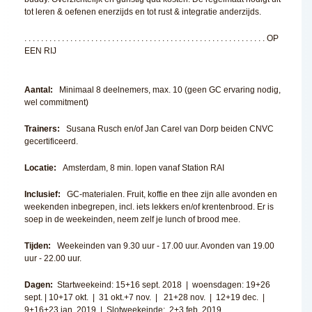
tot leren & oefenen enerzijds en tot rust & integratie anderzijds.
. . . . . . . . . . . . . . . . . . . . . . . . . . . . . . . . . . . . . . . . . . . . . . . . . . . . . . . . . . OP
EEN RIJ
Aantal:
Minimaal 8 deelnemers, max. 10 (geen GC ervaring nodig,
wel commitment)
Trainers:
Susana Rusch en/of Jan Carel van Dorp beiden CNVC
gecertificeerd.
Locatie:
Amsterdam, 8 min. lopen vanaf Station RAI
Inclusief:
GC-materialen. Fruit, koffie en thee zijn alle avonden en
weekenden inbegrepen, incl. iets lekkers en/of krentenbrood. Er is
soep in de weekeinden, neem zelf je lunch of brood mee.
Tijden:
Weekeinden van 9.30 uur - 17.00 uur. Avonden van 19.00
uur - 22.00 uur.
Dagen:
Startweekeind: 15+16 sept. 2018 | woensdagen: 19+26
sept. | 10+17 okt. | 31 okt.+7 nov. | 21+28 nov. | 12+19 dec. |
9+16+23 jan. 2019 | Slotweekeinde: 2+3 feb. 2019