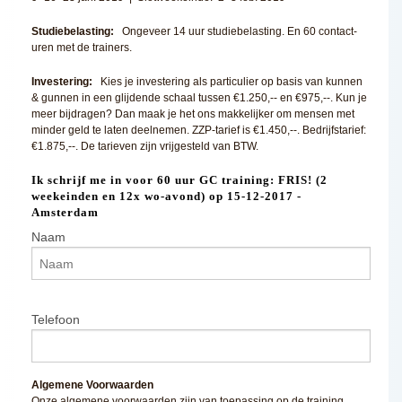
Studiebelasting:
Ongeveer 14 uur studiebelasting. En 60 contact-
uren met de trainers.
Investering:
Kies je investering als particulier op basis van kunnen
& gunnen in een glijdende schaal tussen €1.250,-- en €975,--. Kun je
meer bijdragen? Dan maak je het ons makkelijker om mensen met
minder geld te laten deelnemen. ZZP-tarief is €1.450,--. Bedrijfstarief:
€1.875,--. De tarieven zijn vrijgesteld van BTW.
Ik schrijf me in voor 60 uur GC training: FRIS! (2
weekeinden en 12x wo-avond) op 15-12-2017 -
Amsterdam
Naam
Telefoon
Algemene Voorwaarden
Onze algemene voorwaarden zijn van toepassing op de training