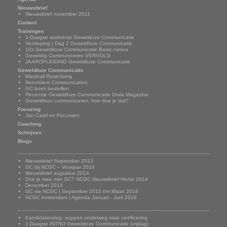
Nieuwsbrief
Nieuwsbrief november 2011
Contact
Trainingen
1-Daagse workshop Geweldoze Communicatie
Verdieping | Dag 2 Geweldloze Communicatie
10x Geweldloze Communicatie Basis cursus
Geweldig Communiceren VERVOLG
JAAROPLEIDING Geweldloze Communicatie
Geweldloze Communicatie
Marshall Rosenberg
Nonviolent Communication
GC boek bestellen
Recensie Geweldloze Communicatie Drala Magazine
Geweldloos communiceren, hoe doe je dat?
Focusing
Jan Carel en Focussen
Coaching
Schrijven
Blogs
Nieuwsbrief
Nieuwsbrief September 2013
GC bij NCGC – Voorjaar 2014
Nieuwsbrief augustus 2014
Doe je mee met GC? NCGC Nieuwsbrief Herfst 2014
December 2014
GC via NCGC | September 2015 t/m Maart 2016
NCGC Amsterdam | Agenda Januari - Juni 2016
Onze trainingen
Kandidatendag: support onderweg naar certificering
1-Daagse INTRO Geweldloze Communicatie (vrijdag)