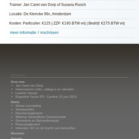
Trainer: Jan Carel van Dorp of Susana Rusch
Locatie: De Klencke 99c, Amsterdam
Kosten: Particulier: €125 | ZZP: €195 BTW vrij | Bedrijf: €275 BTW vrij
meer informatie
/
inschrijven
Sitemap
Over-ons
Jan Carel van Dorp
Interessante Links, collega's en vrienden
Laatste nieuws
Empathie Factor FD - Carrière 23 juni 2012
Home
Stress counseling
Voorwaarden
Klachtenreglement
Webinar Geweldloze Communicatie
Gevoelens en Behoeftenkaart
Privacyreglement
Interview: GC en de kracht van behoeftes
Diensten
Agenda