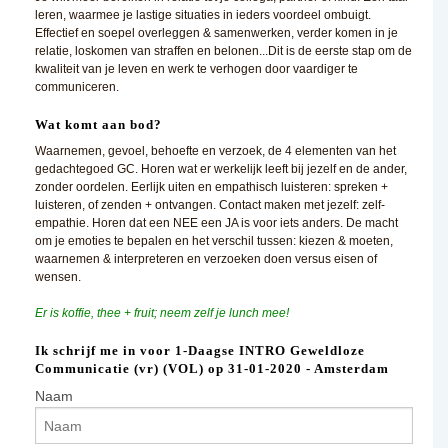
leren, waarmee je lastige situaties in ieders voordeel ombuigt.
Effectief en soepel overleggen & samenwerken, verder komen in je
relatie, loskomen van straffen en belonen...Dit is de eerste stap om de
kwaliteit van je leven en werk te verhogen door vaardiger te
communiceren.
Wat komt aan bod?
Waarnemen, gevoel, behoefte en verzoek, de 4 elementen van het
gedachtegoed GC. Horen wat er werkelijk leeft bij jezelf en de ander,
zonder oordelen. Eerlijk uiten en empathisch luisteren: spreken +
luisteren, of zenden + ontvangen. Contact maken met jezelf: zelf-
empathie. Horen dat een NEE een JA is voor iets anders. De macht
om je emoties te bepalen en het verschil tussen: kiezen & moeten,
waarnemen & interpreteren en verzoeken doen versus eisen of
wensen.
Er is koffie, thee + fruit; neem zelf je lunch mee!
Ik schrijf me in voor 1-Daagse INTRO Geweldloze
Communicatie (vr) (VOL) op 31-01-2020 - Amsterdam
Naam