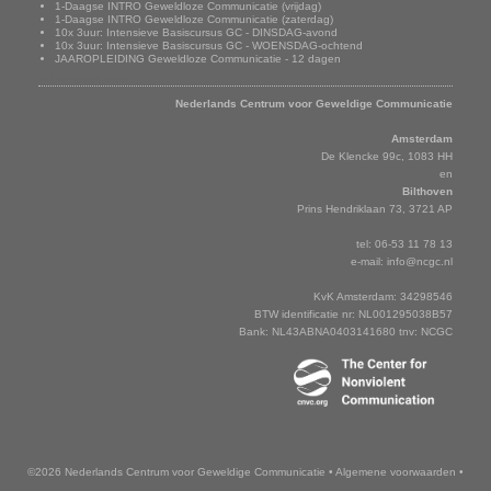
1-Daagse INTRO Geweldloze Communicatie (vrijdag)
1-Daagse INTRO Geweldloze Communicatie (zaterdag)
10x 3uur: Intensieve Basiscursus GC - DINSDAG-avond
10x 3uur: Intensieve Basiscursus GC - WOENSDAG-ochtend
JAAROPLEIDING Geweldloze Communicatie - 12 dagen
Adresgegevens
Nederlands Centrum voor Geweldige Communicatie
Amsterdam
De Klencke 99c, 1083 HH
en
Bilthoven
Prins Hendriklaan 73, 3721 AP
tel: 06-53 11 78 13
e-mail:
info@ncgc.nl
KvK Amsterdam: 34298546
BTW identificatie nr: NL001295038B57
Bank: NL43ABNA0403141680 tnv: NCGC
©2026 Nederlands Centrum voor Geweldige Communicatie
•
Algemene voorwaarden
•