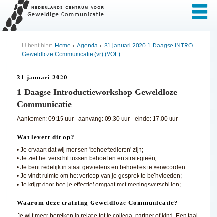
U bent hier:
Home
Agenda
31 januari 2020 1-Daagse INTRO
Geweldloze Communicatie (vr) (VOL)
31 januari 2020
1-Daagse Introductieworkshop Geweldloze
Communicatie
Aankomen: 09:15 uur - aanvang: 09.30 uur - einde: 17.00 uur
Wat levert dit op?
• Je ervaart dat wij mensen 'behoeftedieren' zijn;
• Je ziet het verschil tussen behoeften en strategieën;
• Je bent redelijk in staat gevoelens en behoeftes te verwoorden;
• Je vindt ruimte om het verloop van je gesprek te beïnvloeden;
• Je krijgt door hoe je effectief omgaat met meningsverschillen;
Waarom deze training Geweldloze Communicatie?
Je wilt meer bereiken in relatie tot je collega, partner of kind. Een taal