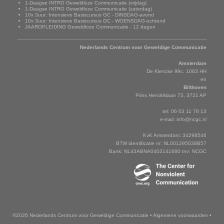
1-Daagse INTRO Geweldloze Communicatie (vrijdag)
1-Daagse INTRO Geweldloze Communicatie (zaterdag)
10x 3uur: Intensieve Basiscursus GC - DINSDAG-avond
10x 3uur: Intensieve Basiscursus GC - WOENSDAG-ochtend
JAAROPLEIDING Geweldloze Communicatie - 12 dagen
Adresgegevens
Nederlands Centrum voor Geweldige Communicatie
Amsterdam
De Klencke 99c, 1083 HH
en
Bilthoven
Prins Hendriklaan 73, 3721 AP
tel: 06-53 11 78 13
e-mail:
info@ncgc.nl
KvK Amsterdam: 34298546
BTW identificatie nr: NL001295038B57
Bank: NL43ABNA0403141680 tnv: NCGC
©2026 Nederlands Centrum voor Geweldige Communicatie
•
Algemene voorwaarden
•