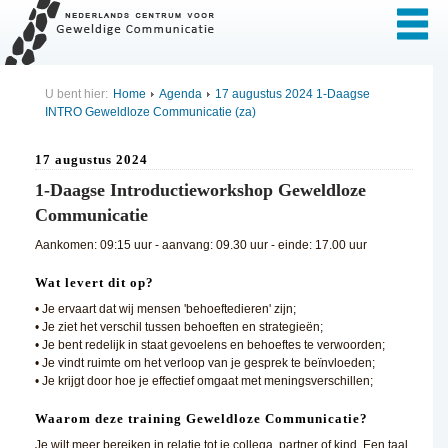
U bent hier:
Home
Agenda
17 augustus 2024 1-Daagse
INTRO Geweldloze Communicatie (za)
17 augustus 2024
1-Daagse Introductieworkshop Geweldloze
Communicatie
Aankomen: 09:15 uur - aanvang: 09.30 uur - einde: 17.00 uur
Wat levert dit op?
• Je ervaart dat wij mensen 'behoeftedieren' zijn;
• Je ziet het verschil tussen behoeften en strategieën;
• Je bent redelijk in staat gevoelens en behoeftes te verwoorden;
• Je vindt ruimte om het verloop van je gesprek te beïnvloeden;
• Je krijgt door hoe je effectief omgaat met meningsverschillen;
Waarom deze training Geweldloze Communicatie?
Je wilt meer bereiken in relatie tot je collega, partner of kind. Een taal