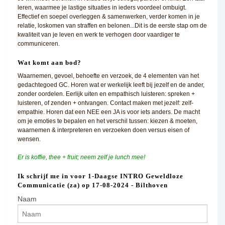
leren, waarmee je lastige situaties in ieders voordeel ombuigt.
Effectief en soepel overleggen & samenwerken, verder komen in je
relatie, loskomen van straffen en belonen...Dit is de eerste stap om de
kwaliteit van je leven en werk te verhogen door vaardiger te
communiceren.
Wat komt aan bod?
Waarnemen, gevoel, behoefte en verzoek, de 4 elementen van het
gedachtegoed GC. Horen wat er werkelijk leeft bij jezelf en de ander,
zonder oordelen. Eerlijk uiten en empathisch luisteren: spreken +
luisteren, of zenden + ontvangen. Contact maken met jezelf: zelf-
empathie. Horen dat een NEE een JA is voor iets anders. De macht
om je emoties te bepalen en het verschil tussen: kiezen & moeten,
waarnemen & interpreteren en verzoeken doen versus eisen of
wensen.
Er is koffie, thee + fruit; neem zelf je lunch mee!
Ik schrijf me in voor 1-Daagse INTRO Geweldloze
Communicatie (za) op 17-08-2024 - Bilthoven
Naam