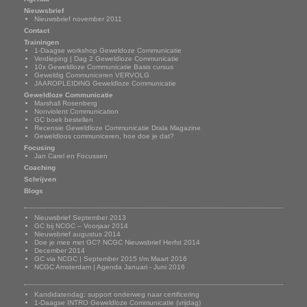
Nieuwsbrief
Nieuwsbrief november 2011
Contact
Trainingen
1-Daagse workshop Geweldoze Communicatie
Verdieping | Dag 2 Geweldloze Communicatie
10x Geweldloze Communicatie Basis cursus
Geweldig Communiceren VERVOLG
JAAROPLEIDING Geweldloze Communicatie
Geweldloze Communicatie
Marshall Rosenberg
Nonviolent Communication
GC boek bestellen
Recensie Geweldloze Communicatie Drala Magazine
Geweldloos communiceren, hoe doe je dat?
Focusing
Jan Carel en Focussen
Coaching
Schrijven
Blogs
Nieuwsbrief
Nieuwsbrief September 2013
GC bij NCGC – Voorjaar 2014
Nieuwsbrief augustus 2014
Doe je mee met GC? NCGC Nieuwsbrief Herfst 2014
December 2014
GC via NCGC | September 2015 t/m Maart 2016
NCGC Amsterdam | Agenda Januari - Juni 2016
Onze trainingen
Kandidatendag: support onderweg naar certificering
1-Daagse INTRO Geweldloze Communicatie (vrijdag)