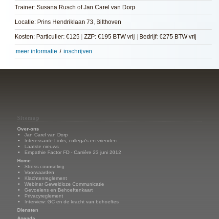
Trainer: Susana Rusch of Jan Carel van Dorp
Locatie: Prins Hendriklaan 73, Bilthoven
Kosten: Particulier: €125 | ZZP: €195 BTW vrij | Bedrijf: €275 BTW vrij
meer informatie
/
inschrijven
Sitemap
Over-ons
Jan Carel van Dorp
Interessante Links, collega's en vrienden
Laatste nieuws
Empathie Factor FD - Carrière 23 juni 2012
Home
Stress counseling
Voorwaarden
Klachtenreglement
Webinar Geweldloze Communicatie
Gevoelens en Behoeftenkaart
Privacyreglement
Interview: GC en de kracht van behoeftes
Diensten
Agenda