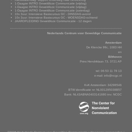
1-Daagse INTRO Geweldloze Communicatie (vrijdag)
1-Daagse INTRO Geweldloze Communicatie (vrijdag)
1-Daagse INTRO Geweldloze Communicatie (zaterdag)
10x 3uur: Intensieve Basiscursus GC - DINSDAG-avond
10x 3uur: Intensieve Basiscursus GC - WOENSDAG-ochtend
JAAROPLEIDING Geweldloze Communicatie - 12 dagen
Adresgegevens
Nederlands Centrum voor Geweldige Communicatie
Amsterdam
De Klencke 99c, 1083 HH
en
Bilthoven
Prins Hendriklaan 73, 3721 AP
tel: 06-53 11 78 13
e-mail:
info@ncgc.nl
KvK Amsterdam: 34298546
BTW identificatie nr: NL001295038B57
Bank: NL43ABNA0403141680 tnv: NCGC