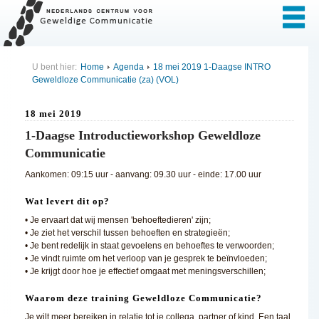
U bent hier:
Home
Agenda
18 mei 2019 1-Daagse INTRO
Geweldloze Communicatie (za) (VOL)
18 mei 2019
1-Daagse Introductieworkshop Geweldloze
Communicatie
Aankomen: 09:15 uur - aanvang: 09.30 uur - einde: 17.00 uur
Wat levert dit op?
• Je ervaart dat wij mensen 'behoeftedieren' zijn;
• Je ziet het verschil tussen behoeften en strategieën;
• Je bent redelijk in staat gevoelens en behoeftes te verwoorden;
• Je vindt ruimte om het verloop van je gesprek te beïnvloeden;
• Je krijgt door hoe je effectief omgaat met meningsverschillen;
Waarom deze training Geweldloze Communicatie?
Je wilt meer bereiken in relatie tot je collega, partner of kind. Een taal