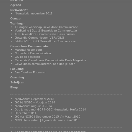
Agenda
Nieuwsbrief
Nieuwsbrief november 2011
Contact
Trainingen
1-Daagse workshop Geweldoze Communicatie
Verdieping | Dag 2 Geweldloze Communicatie
10x Geweldloze Communicatie Basis cursus
Geweldig Communiceren VERVOLG
JAAROPLEIDING Geweldloze Communicatie
Geweldloze Communicatie
Marshall Rosenberg
Nonviolent Communication
GC boek bestellen
Recensie Geweldloze Communicatie Drala Magazine
Geweldloos communiceren, hoe doe je dat?
Focusing
Jan Carel en Focussen
Coaching
Schrijven
Blogs
Nieuwsbrief
Nieuwsbrief September 2013
GC bij NCGC – Voorjaar 2014
Nieuwsbrief augustus 2014
Doe je mee met GC? NCGC Nieuwsbrief Herfst 2014
December 2014
GC via NCGC | September 2015 t/m Maart 2016
NCGC Amsterdam | Agenda Januari - Juni 2016
Onze trainingen
Kandidatendag: support onderweg naar certificering