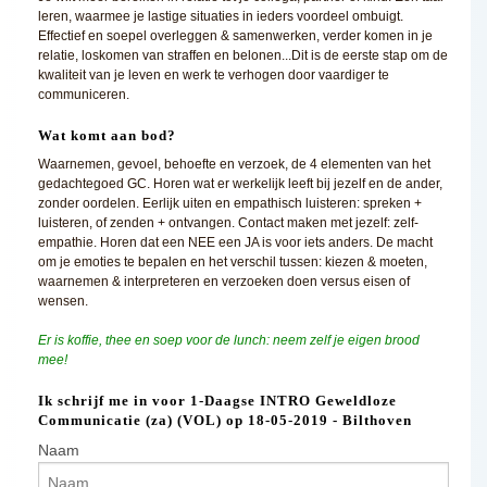
leren, waarmee je lastige situaties in ieders voordeel ombuigt.
Effectief en soepel overleggen & samenwerken, verder komen in je
relatie, loskomen van straffen en belonen...Dit is de eerste stap om de
kwaliteit van je leven en werk te verhogen door vaardiger te
communiceren.
Wat komt aan bod?
Waarnemen, gevoel, behoefte en verzoek, de 4 elementen van het
gedachtegoed GC. Horen wat er werkelijk leeft bij jezelf en de ander,
zonder oordelen. Eerlijk uiten en empathisch luisteren: spreken +
luisteren, of zenden + ontvangen. Contact maken met jezelf: zelf-
empathie. Horen dat een NEE een JA is voor iets anders. De macht
om je emoties te bepalen en het verschil tussen: kiezen & moeten,
waarnemen & interpreteren en verzoeken doen versus eisen of
wensen.
Er is koffie, thee en soep voor de lunch: neem zelf je eigen brood
mee!
Ik schrijf me in voor 1-Daagse INTRO Geweldloze
Communicatie (za) (VOL) op 18-05-2019 - Bilthoven
Naam