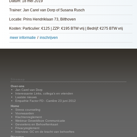
Datum: 18 mei 2019
Trainer: Jan Carel van Dorp of Susana Rusch
Locatie: Prins Hendriklaan 73, Bilthoven
Kosten: Particulier: €125 | ZZP: €195 BTW vrij | Bedrijf: €275 BTW vrij
meer informatie
/
inschrijven
Sitemap
Over-ons
Jan Carel van Dorp
Interessante Links, collega's en vrienden
Laatste nieuws
Empathie Factor FD - Carrière 23 juni 2012
Home
Stress counseling
Voorwaarden
Klachtenreglement
Webinar Geweldloze Communicatie
Gevoelens en Behoeftenkaart
Privacyreglement
Interview: GC en de kracht van behoeftes
Diensten